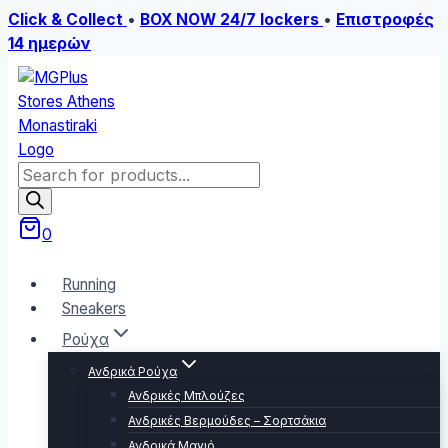
Click & Collect
•
BOX NOW 24/7 lockers
•
Επιστροφές
14 ημερών
Skip
to
content
Products
search
0
Running
Sneakers
Ρούχα
Ανδρικά Ρούχα
Ανδρικές Μπλούζες
Ανδρικές Βερμούδες – Σορτσάκια
Ανδρικά Μαγιό