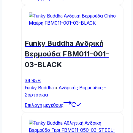
product
has
multiple
variants.
The
options
Funky Buddha Ανδρική
may
be
Βερμούδα FBM011-001-
chosen
03-BLACK
on
the
product
34,95
€
page
Funky Buddha
•
Ανδρικές Βερμούδες -
Σορτσάκια
This
Επιλογή μεγέθους
product
has
multiple
variants.