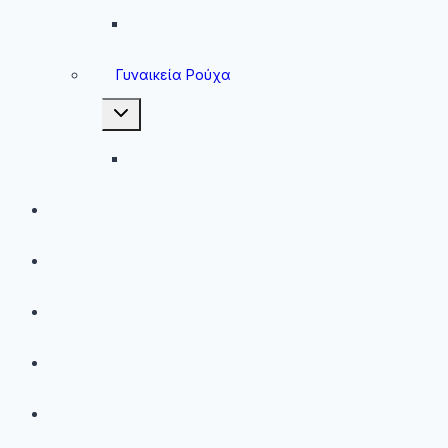
Ανδρικά Μπουφάν
Γυναικεία Ρούχα
Toggle
child
menu
Γυναικεία Μπουφάν
Brands
Νέες Αφίξεις
Best Sellers
Προσφορές
Παιδικά