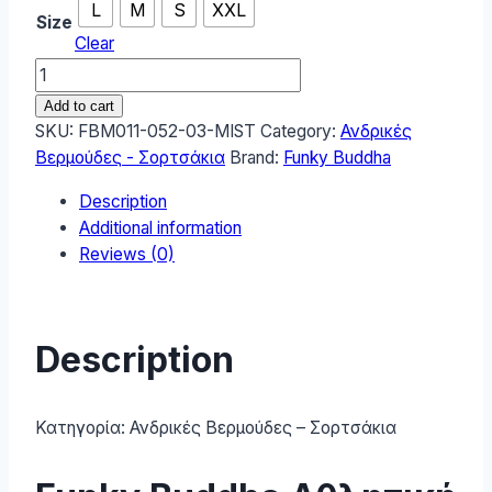
L
M
S
XXL
Size
Clear
Funky
Buddha
Add to cart
Ανδρική
SKU:
FBM011-052-03-MIST
Category:
Ανδρικές
Βερμούδα
Βερμούδες - Σορτσάκια
Brand:
Funky Buddha
FBM011-
Description
052-
Additional information
03-
Reviews (0)
MIST
quantity
Description
Κατηγορία:
Ανδρικές Βερμούδες – Σορτσάκια