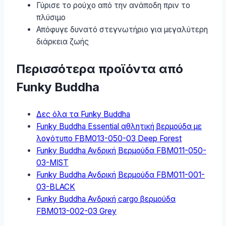
Γύρισε το ρούχο από την ανάποδη πριν το
πλύσιμο
Απόφυγε δυνατό στεγνωτήριο για μεγαλύτερη
διάρκεια ζωής
Περισσότερα προϊόντα από
Funky Buddha
Δες όλα τα Funky Buddha
Funky Buddha Essential αθλητική βερμούδα με
λογότυπο FBM013-050-03 Deep Forest
Funky Buddha Ανδρική Βερμούδα FBM011-050-
03-MIST
Funky Buddha Ανδρική Βερμούδα FBM011-001-
03-BLACK
Funky Buddha Ανδρική cargo βερμούδα
FBM013-002-03 Grey