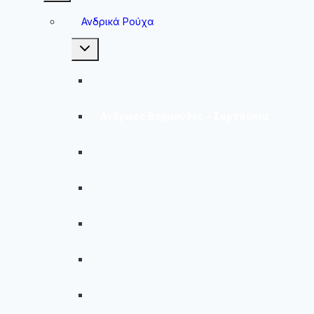
menu
Ανδρικά Ρούχα
Toggle
child
menu
Ανδρικές Μπλούζες
Ανδρικές Βερμούδες – Σορτσάκια
Ανδρικά Μαγιό
Παντελόνια
Ανδρικά Φούτερ
Ανδρικές Ζακέτες
Ανδρικές Φόρμες