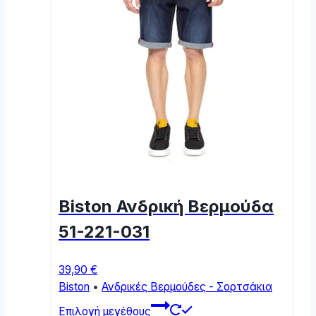
Biston Ανδρική Βερμούδα
51-221-031
39,90
€
Biston
•
Ανδρικές Βερμούδες - Σορτσάκια
This
Επιλογή μεγέθους