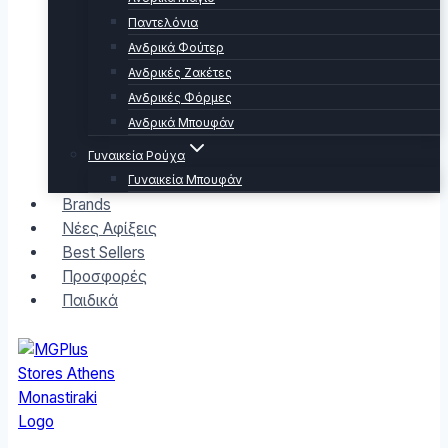
Παντελόνια
Ανδρικά Φούτερ
Ανδρικές Ζακέτες
Ανδρικές Φόρμες
Ανδρικά Μπουφάν
Γυναικεία Ρούχα
Γυναικεία Μπουφάν
Brands
Νέες Αφίξεις
Best Sellers
Προσφορές
Παιδικά