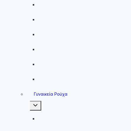
Ανδρικά Μαγιό
Παντελόνια
Ανδρικά Φούτερ
Ανδρικές Ζακέτες
Ανδρικές Φόρμες
Ανδρικά Μπουφάν
Γυναικεία Ρούχα
Toggle
child
menu
Γυναικεία Μπουφάν