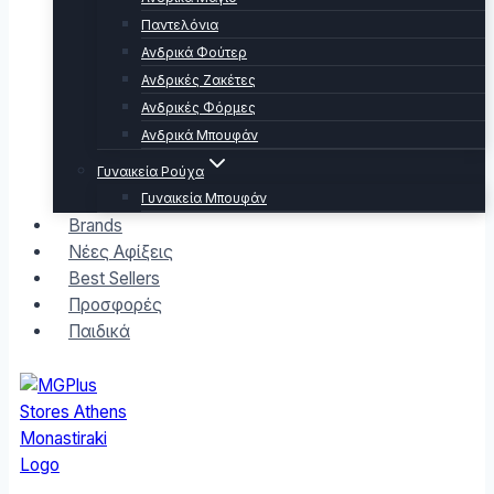
Παντελόνια
Ανδρικά Φούτερ
Ανδρικές Ζακέτες
Ανδρικές Φόρμες
Ανδρικά Μπουφάν
Γυναικεία Ρούχα
Γυναικεία Μπουφάν
Brands
Νέες Αφίξεις
Best Sellers
Προσφορές
Παιδικά