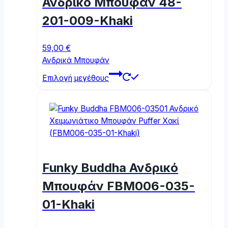
Ανδρικό Μπουφάν 48-
be
chosen
201-009-Khaki
on
the
59,00
€
product
Ανδρικά Μπουφάν
page
This
Επιλογή μεγέθους
product
has
multiple
variants.
The
options
may
Funky Buddha Ανδρικό
be
chosen
Μπουφάν FBM006-035-
on
01-Khaki
the
product