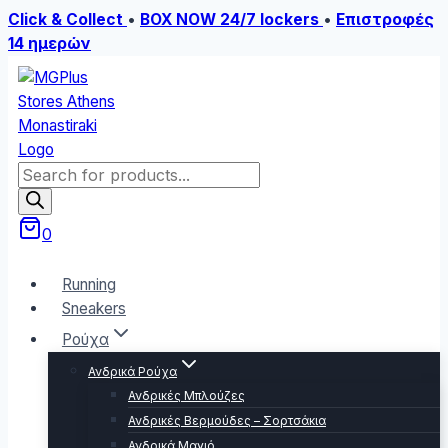
Click & Collect
•
BOX NOW 24/7 lockers
•
Επιστροφές
14 ημερών
Skip
to
content
Products
search
0
Running
Sneakers
Ρούχα
Ανδρικά Ρούχα
Ανδρικές Μπλούζες
Ανδρικές Βερμούδες – Σορτσάκια
Ανδρικά Μαγιό