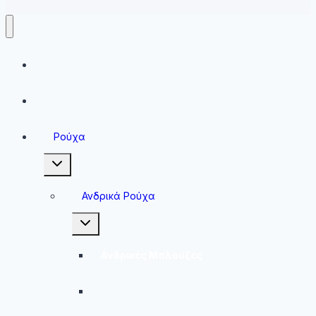
Running
Sneakers
Ρούχα
Toggle
child
menu
Ανδρικά Ρούχα
Toggle
child
menu
Ανδρικές Μπλούζες
Ανδρικές Βερμούδες – Σορτσάκια