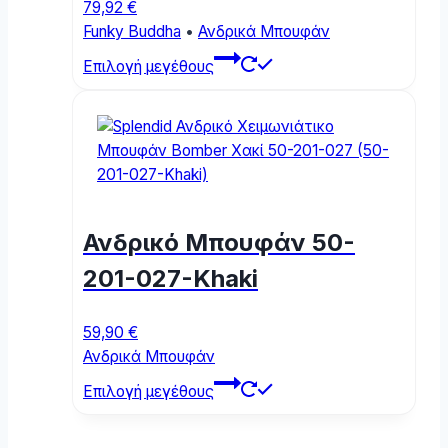
page
79,92
€
Funky Buddha
•
Ανδρικά Μπουφάν
This
Επιλογή μεγέθους
product
has
multiple
variants.
The
options
may
Ανδρικό Μπουφάν 50-
be
chosen
201-027-Khaki
on
the
59,90
€
product
Ανδρικά Μπουφάν
page
This
Επιλογή μεγέθους
product
has