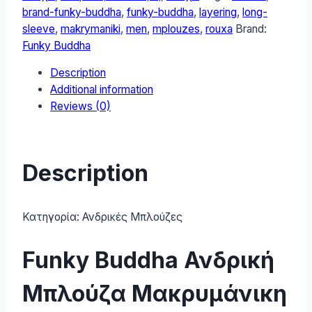
FBM010-
brand-funky-buddha
,
funky-buddha
,
layering
,
long-
004-
sleeve
,
makrymaniki
,
men
,
mplouzes
,
rouxa
Brand:
07-
Funky Buddha
NAVY
Description
quantity
Additional information
Reviews (0)
Description
Κατηγορία:
Ανδρικές Μπλούζες
Funky Buddha Ανδρική
Μπλούζα Μακρυμάνικη