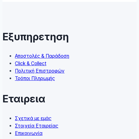
multiple
variants.
The
options
may
Εξυπηρετηση
be
chosen
on
Αποστολές & Παράδοση
the
Click & Collect
product
Πολιτική Επιστροφών
page
Τρόποι Πληρωμής
Εταιρεια
Σχετικά με εμάς
Στοιχεία Εταιρείας
Επικοινωνία