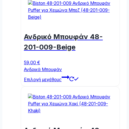
Ανδρικό Μπουφάν 48-
201-009-Beige
59,00
€
Ανδρικά Μπουφάν
This
Επιλογή μεγέθους
product
has
multiple
variants.
The
options
may