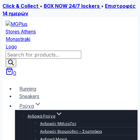
Click & Collect
•
BOX NOW 24/7 lockers
•
Επιστροφές
14 ημερών
Skip
to
content
Products
search
0
Running
Sneakers
Ρούχα
Ανδρικά Ρούχα
Ανδρικές Μπλούζες
Ανδρικές Βερμούδες – Σορτσάκια
Ανδρικά Μαγιό