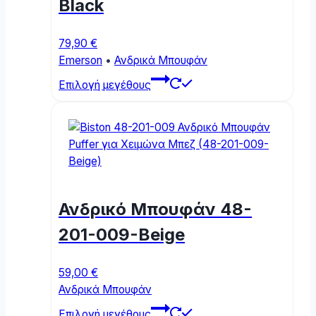
Black
product
page
79,90
€
Emerson
•
Ανδρικά Μπουφάν
This
Επιλογή μεγέθους
product
has
multiple
variants.
The
options
may
Ανδρικό Μπουφάν 48-
be
chosen
201-009-Beige
on
the
59,00
€
product
Ανδρικά Μπουφάν
page
This
Επιλογή μεγέθους