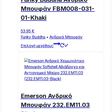
Μπουφάν FBM008-031-
01-Khaki
53,95
€
Funky Buddha
•
Ανδρικά Μπουφάν
This
Επιλογή μεγέθους
product
has
multiple
variants.
The
options
may
be
Emerson Ανδρικό
chosen
on
Μπουφάν 232.EM11.03
the