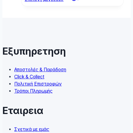
product
has
multiple
variants.
The
options
may
Εξυπηρετηση
be
chosen
on
Αποστολές & Παράδοση
the
Click & Collect
product
Πολιτική Επιστροφών
page
Τρόποι Πληρωμής
Εταιρεια
Σχετικά με εμάς