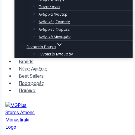
Παντελόνια
Ανδρικά Φούτερ
Ανδρικές Ζακέτες
Ανδρικές Φόρμες
Ανδρικά Μπουφάν
Γυναικεία Ρούχα
Γυναικεία Μπουφάν
Brands
Νέες Αφίξεις
Best Sellers
Προσφορές
Παιδικά