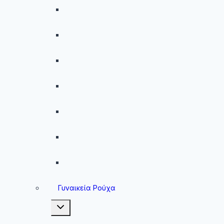
Ανδρικές Βερμούδες – Σορτσάκια
Ανδρικά Μαγιό
Παντελόνια
Ανδρικά Φούτερ
Ανδρικές Ζακέτες
Ανδρικές Φόρμες
Ανδρικά Μπουφάν
Γυναικεία Ρούχα
Toggle
child
menu