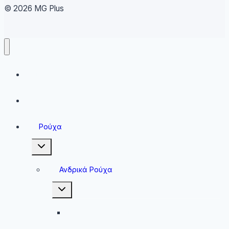
© 2026 MG Plus
Running
Sneakers
Ρούχα
Toggle
child
menu
Ανδρικά Ρούχα
Toggle
child
menu
Ανδρικές Μπλούζες