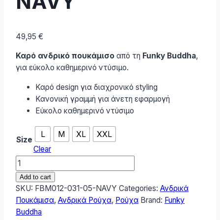
NAVY
49,95
€
Καρό ανδρικό πουκάμισο
από τη
Funky Buddha
,
για εύκολο καθημερινό ντύσιμο.
Καρό design για διαχρονικό styling
Κανονική γραμμή για άνετη εφαρμογή
Εύκολο καθημερινό ντύσιμο
L
M
XL
XXL
Size
Clear
Funky
Buddha
Add to cart
Ανδρικό
SKU:
FBM012-031-05-NAVY
Categories:
Ανδρικά
Πουκάμισο
Πουκάμισα
,
Ανδρικά Ρούχα
,
Ρούχα
Brand:
Funky
FBM012-
Buddha
031-