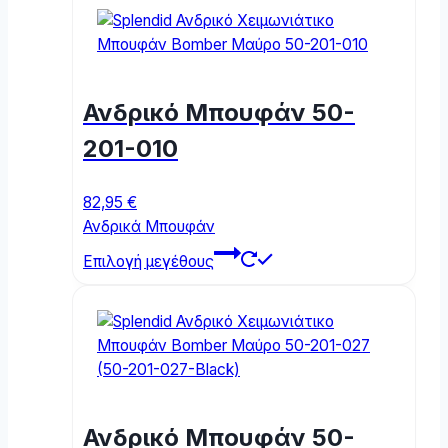
Ανδρικό Μπουφάν 50-
201-010
82,95
€
Ανδρικά Μπουφάν
This
Επιλογή μεγέθους
product
has
multiple
variants.
The
options
may
Ανδρικό Μπουφάν 50-
be