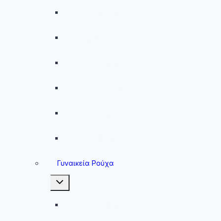
Ανδρικά Μαγιό
Παντελόνια
Ανδρικά Φούτερ
Ανδρικές Ζακέτες
Ανδρικές Φόρμες
Ανδρικά Μπουφάν
Γυναικεία Ρούχα
Toggle
child
menu
Γυναικεία Μπουφάν