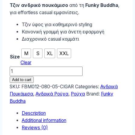
Τζιν ανδρικό πουκάμισο
από τη
Funky Buddha
,
για effortless casual εμφανίσεις.
Τζιν ύφος για καθημερινό styling
Κανονική γραμμή για άνετη εφαρμογή
Διαχρονικό casual κομμάτι
M
S
XL
XXL
Size
Clear
Funky
Buddha
Add to cart
Ανδρικό
SKU:
FBM012-080-05-CIGAR
Categories:
Ανδρικά
Πουκάμισο
Πουκάμισα
,
Ανδρικά Ρούχα
,
Ρούχα
Brand:
Funky
FBM012-
Buddha
080-
Description
05-
Additional information
CIGAR
Reviews (0)
quantity