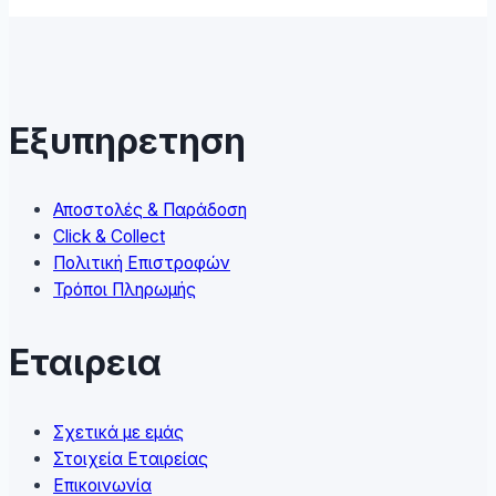
multiple
variants.
The
options
may
Εξυπηρετηση
be
chosen
on
Αποστολές & Παράδοση
the
Click & Collect
product
Πολιτική Επιστροφών
page
Τρόποι Πληρωμής
Εταιρεια
Σχετικά με εμάς
Στοιχεία Εταιρείας
Επικοινωνία