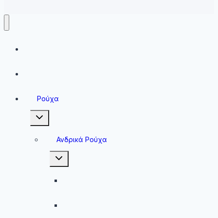
Running
Sneakers
Ρούχα
Toggle
child
menu
Ανδρικά Ρούχα
Toggle
child
menu
Ανδρικές Μπλούζες
Ανδρικές Βερμούδες – Σορτσάκια