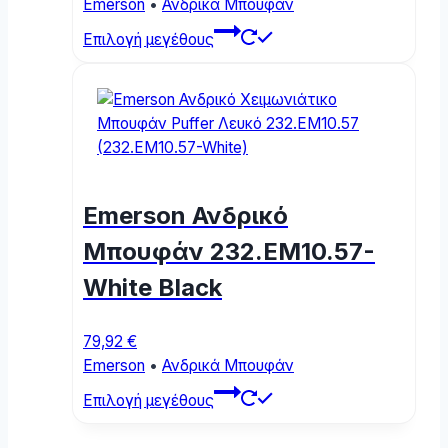
Emerson
•
Ανδρικά Μπουφάν
This
Επιλογή μεγέθους
product
has
multiple
variants.
The
options
may
Emerson Ανδρικό
be
chosen
Μπουφάν 232.EM10.57-
on
White Black
the
product
page
79,92
€
Emerson
•
Ανδρικά Μπουφάν
This
Επιλογή μεγέθους
product
has