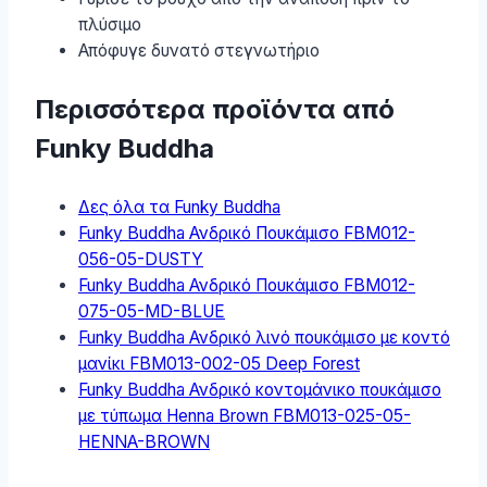
πλύσιμο
Απόφυγε δυνατό στεγνωτήριο
Περισσότερα προϊόντα από
Funky Buddha
Δες όλα τα Funky Buddha
Funky Buddha Ανδρικό Πουκάμισο FBM012-
056-05-DUSTY
Funky Buddha Ανδρικό Πουκάμισο FBM012-
075-05-MD-BLUE
Funky Buddha Ανδρικό λινό πουκάμισο με κοντό
μανίκι FBM013-002-05 Deep Forest
Funky Buddha Ανδρικό κοντομάνικο πουκάμισο
με τύπωμα Henna Brown FBM013-025-05-
HENNA-BROWN