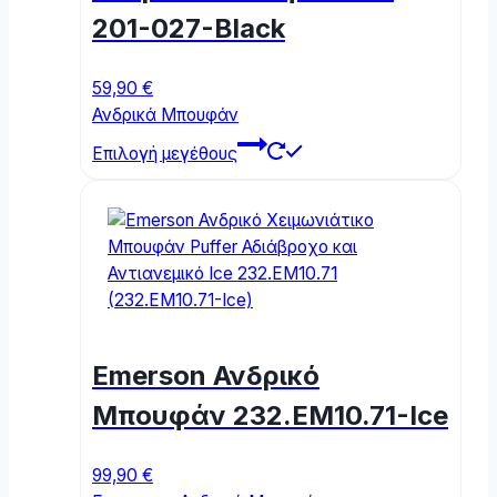
chosen
201-027-Black
on
the
59,90
€
product
Ανδρικά Μπουφάν
page
This
Επιλογή μεγέθους
product
has
multiple
variants.
The
options
may
be
Emerson Ανδρικό
chosen
on
Μπουφάν 232.EM10.71-Ice
the
product
99,90
€
page