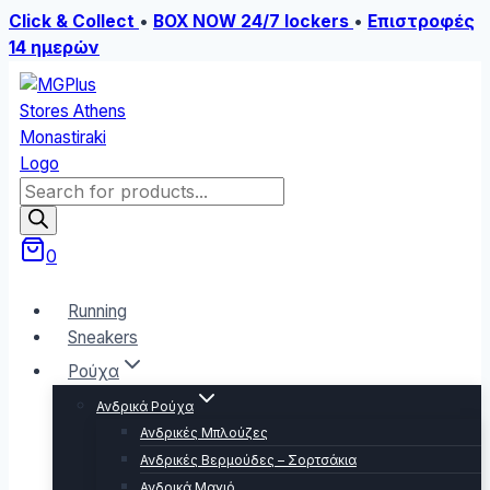
Click & Collect
•
BOX NOW 24/7 lockers
•
Επιστροφές
14 ημερών
Skip
to
content
Products
search
0
Running
Sneakers
Ρούχα
Ανδρικά Ρούχα
Ανδρικές Μπλούζες
Ανδρικές Βερμούδες – Σορτσάκια
Ανδρικά Μαγιό