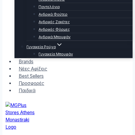
Παντελόνια
Ανδρικά Φούτερ
Ανδρικές Ζακέτες
Ανδρικές Φόρμες
Ανδρικά Μπουφάν
Γυναικεία Ρούχα
Γυναικεία Μπουφάν
Brands
Νέες Αφίξεις
Best Sellers
Προσφορές
Παιδικά