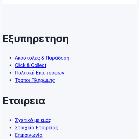
multiple
variants.
The
options
may
Εξυπηρετηση
be
chosen
on
Αποστολές & Παράδοση
the
Click & Collect
product
Πολιτική Επιστροφών
page
Τρόποι Πληρωμής
Εταιρεια
Σχετικά με εμάς
Στοιχεία Εταιρείας
Επικοινωνία