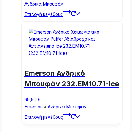
Ανδρικά Μπουφάν
page
This
Επιλογή μεγέθους
product
has
multiple
variants.
The
options
may
be
Emerson Ανδρικό
chosen
on
Μπουφάν 232.EM10.71-Ice
the
product
99,90
€
page
Emerson
•
Ανδρικά Μπουφάν
This
Επιλογή μεγέθους
product
has