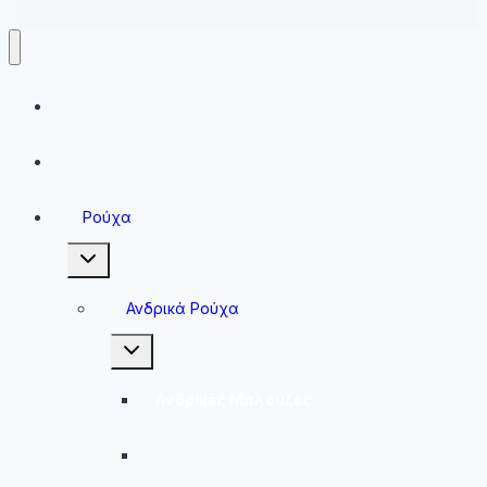
Running
Sneakers
Ρούχα
Toggle
child
menu
Ανδρικά Ρούχα
Toggle
child
menu
Ανδρικές Μπλούζες
Ανδρικές Βερμούδες – Σορτσάκια