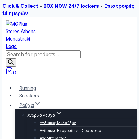
Click & Collect
•
BOX NOW 24/7 lockers
•
Επιστροφές
14 ημερών
Skip
to
content
Products
search
0
Running
Sneakers
Ρούχα
Ανδρικά Ρούχα
Ανδρικές Μπλούζες
Ανδρικές Βερμούδες – Σορτσάκια
Ανδρικά Μαγιό