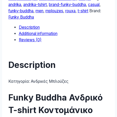
Shirt
andrika
,
andrika-tshirt
,
brand-funky-buddha
,
casual
,
FBM009-
funky-buddha
,
men
,
mplouzes
,
rouxa
,
t-shirt
Brand:
069-
Funky Buddha
04-
Description
ANTHRACITE
Additional information
quantity
Reviews (0)
Description
Κατηγορία:
Ανδρικές Μπλούζες
Funky Buddha Ανδρικό
T-shirt Κοντομάνικο