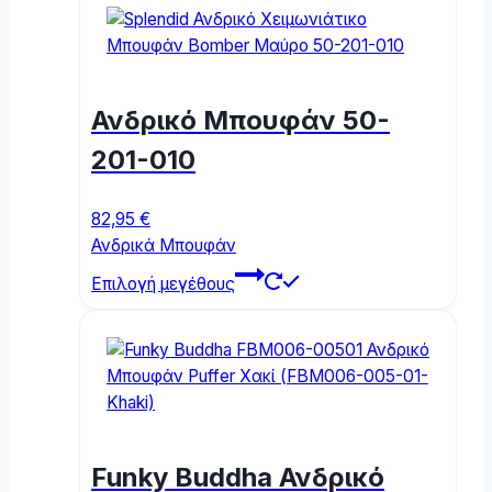
Ανδρικό Μπουφάν 50-
201-010
82,95
€
Ανδρικά Μπουφάν
This
Επιλογή μεγέθους
product
has
multiple
variants.
The
options
may
Funky Buddha Ανδρικό
be