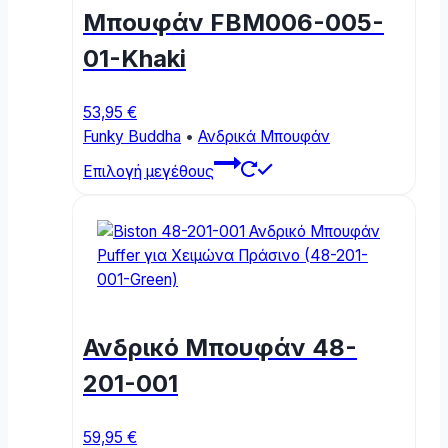
chosen
Μπουφάν FBM006-005-
on
01-Khaki
the
product
page
53,95
€
Funky Buddha
•
Ανδρικά Μπουφάν
This
Επιλογή μεγέθους
product
has
multiple
variants.
The
options
may
Ανδρικό Μπουφάν 48-
be
chosen
201-001
on
the
59,95
€
product