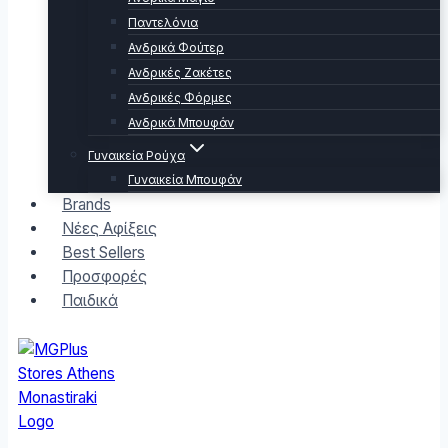
Παντελόνια
Ανδρικά Φούτερ
Ανδρικές Ζακέτες
Ανδρικές Φόρμες
Ανδρικά Μπουφάν
Γυναικεία Ρούχα
Γυναικεία Μπουφάν
Brands
Νέες Αφίξεις
Best Sellers
Προσφορές
Παιδικά