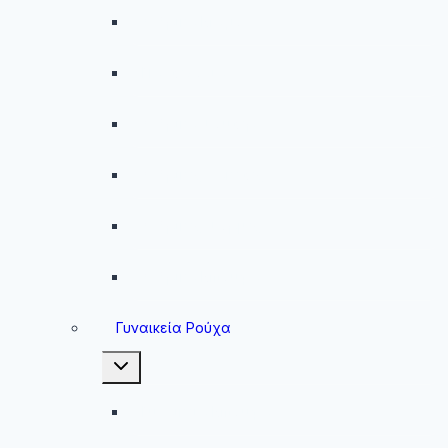
Ανδρικά Μαγιό
Παντελόνια
Ανδρικά Φούτερ
Ανδρικές Ζακέτες
Ανδρικές Φόρμες
Ανδρικά Μπουφάν
Γυναικεία Ρούχα
Toggle
child
menu
Γυναικεία Μπουφάν