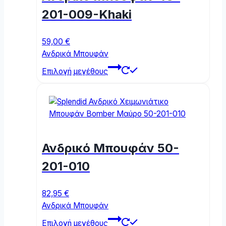
chosen
201-009-Khaki
on
the
59,00
€
product
Ανδρικά Μπουφάν
page
This
Επιλογή μεγέθους
product
has
multiple
variants.
The
options
Ανδρικό Μπουφάν 50-
may
be
201-010
chosen
on
82,95
€
the
Ανδρικά Μπουφάν
product
This
page
Επιλογή μεγέθους