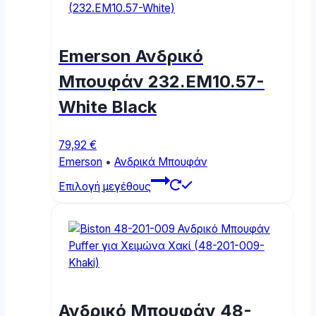
Emerson Ανδρικό
Μπουφάν 232.EM10.57-
White Black
79,92
€
Emerson
•
Ανδρικά Μπουφάν
This
Επιλογή μεγέθους
product
has
multiple
variants.
The
options
may
Ανδρικό Μπουφάν 48-
be