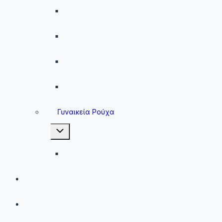
Ανδρικά Φούτερ
Ανδρικές Ζακέτες
Ανδρικές Φόρμες
Ανδρικά Μπουφάν
Γυναικεία Ρούχα
Toggle
child
menu
Γυναικεία Μπουφάν
Brands
Νέες Αφίξεις