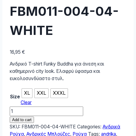
FBM011-004-04-
WHITE
16,95
€
Ανδρικό T-shirt Funky Buddha για άνεση και
καθημερινό city look. Ελαφρύ ύφασμα και
ευκολοσυνδύαστο στυλ.
XL
XXL
XXXL
Size
Clear
Funky
Buddha
Add to cart
Ανδρικό
SKU:
FBM011-004-04-WHITE
Categories:
Ανδρικά
T-
Ρούχα
,
Ανδρικές Μπλούζες
,
Ρούχα
Tags:
andrika
,