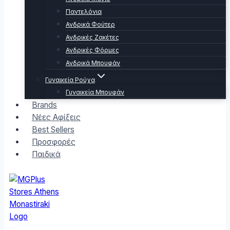
Παντελόνια
Ανδρικά Φούτερ
Ανδρικές Ζακέτες
Ανδρικές Φόρμες
Ανδρικά Μπουφάν
Γυναικεία Ρούχα
Γυναικεία Μπουφάν
Brands
Νέες Αφίξεις
Best Sellers
Προσφορές
Παιδικά