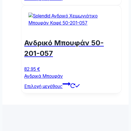
product
has
multiple
variants.
The
options
Ανδρικό Μπουφάν 50-
may
be
201-057
chosen
on
82,95
€
the
Ανδρικά Μπουφάν
product
This
page
Επιλογή μεγέθους
product
has
multiple
variants.
The
options