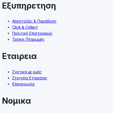
may
Εξυπηρετηση
be
chosen
on
Αποστολές & Παράδοση
the
Click & Collect
product
Πολιτική Επιστροφών
page
Τρόποι Πληρωμής
Εταιρεια
Σχετικά με εμάς
Στοιχεία Εταιρείας
Επικοινωνία
Νομικα