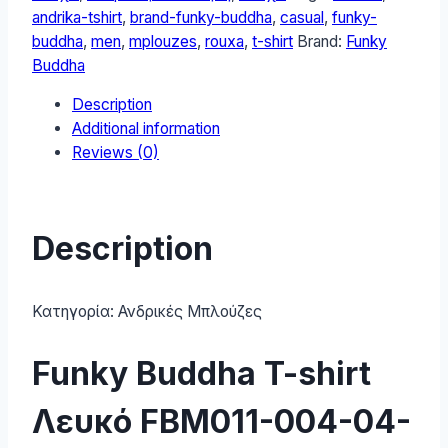
Shirt
andrika-tshirt
,
brand-funky-buddha
,
casual
,
funky-
FBM011-
buddha
,
men
,
mplouzes
,
rouxa
,
t-shirt
Brand:
Funky
004-
Buddha
04-
Description
WHITE
Additional information
quantity
Reviews (0)
Description
Κατηγορία:
Ανδρικές Μπλούζες
Funky Buddha T-shirt
Λευκό FBM011-004-04-