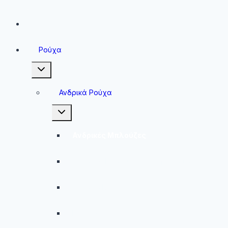
Sneakers
Ρούχα
Toggle
child
menu
Ανδρικά Ρούχα
Toggle
child
menu
Ανδρικές Μπλούζες
Ανδρικές Βερμούδες – Σορτσάκια
Ανδρικά Μαγιό
Παντελόνια