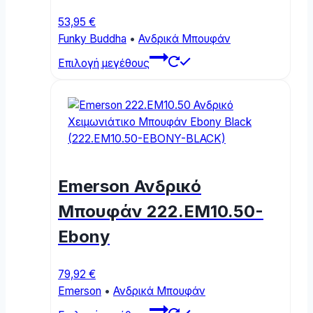
product
page
53,95
€
Funky Buddha
•
Ανδρικά Μπουφάν
This
Επιλογή μεγέθους
product
has
multiple
variants.
The
options
may
Emerson Ανδρικό
be
chosen
Μπουφάν 222.EM10.50-
on
Ebony
the
product
page
79,92
€
Emerson
•
Ανδρικά Μπουφάν
This