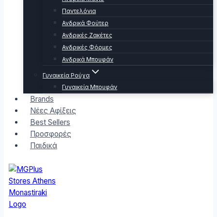
Παντελόνια
Ανδρικά Φούτερ
Ανδρικές Ζακέτες
Ανδρικές Φόρμες
Ανδρικά Μπουφάν
Γυναικεία Ρούχα
Γυναικεία Μπουφάν
Brands
Νέες Αφίξεις
Best Sellers
Προσφορές
Παιδικά