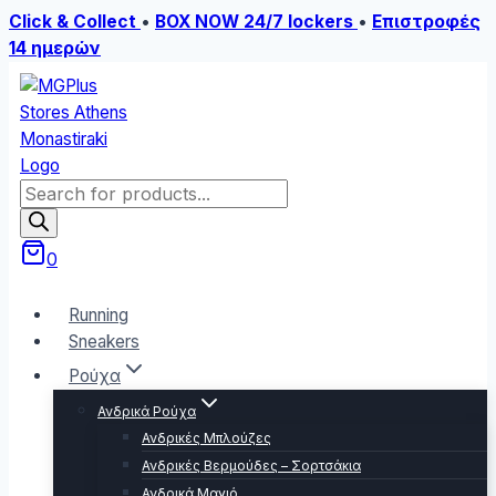
Click & Collect
•
BOX NOW 24/7 lockers
•
Επιστροφές
14 ημερών
Skip
to
content
Products
search
0
Running
Sneakers
Ρούχα
Ανδρικά Ρούχα
Ανδρικές Μπλούζες
Ανδρικές Βερμούδες – Σορτσάκια
Ανδρικά Μαγιό