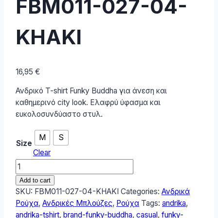
FBM011-027-04-
KHAKI
16,95
€
Ανδρικό T-shirt Funky Buddha για άνεση και
καθημερινό city look. Ελαφρύ ύφασμα και
ευκολοσυνδύαστο στυλ.
M
S
Size
Clear
Funky
Buddha
Add to cart
Ανδρικό
SKU:
FBM011-027-04-KHAKI
Categories:
Ανδρικά
T-
Ρούχα
,
Ανδρικές Μπλούζες
,
Ρούχα
Tags:
andrika
,
Shirt
andrika-tshirt
,
brand-funky-buddha
,
casual
,
funky-