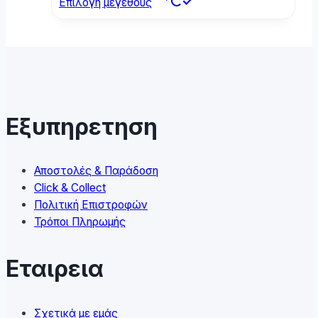
Επιλογή μεγέθους
product
has
multiple
variants.
The
options
may
Εξυπηρετηση
be
chosen
on
Αποστολές & Παράδοση
the
Click & Collect
product
Πολιτική Επιστροφών
page
Τρόποι Πληρωμής
Εταιρεια
Σχετικά με εμάς