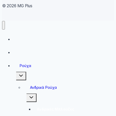
© 2026 MG Plus
Running
Sneakers
Ρούχα
Toggle
child
menu
Ανδρικά Ρούχα
Toggle
child
menu
Ανδρικές Μπλούζες