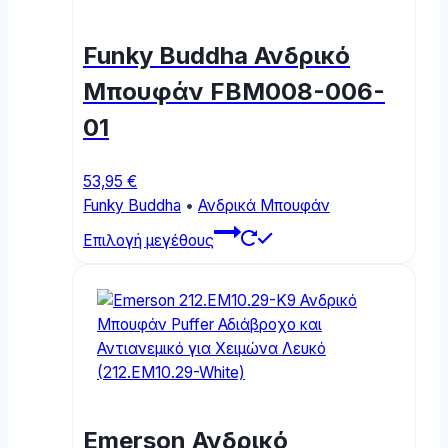
Funky Buddha Ανδρικό
Μπουφάν FBM008-006-
01
53,95
€
Funky Buddha
•
Ανδρικά Μπουφάν
This
Επιλογή μεγέθους
product
has
multiple
variants.
The
options
may
be
Emerson Ανδρικό
chosen