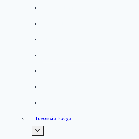
Ανδρικές Βερμούδες – Σορτσάκια
Ανδρικά Μαγιό
Παντελόνια
Ανδρικά Φούτερ
Ανδρικές Ζακέτες
Ανδρικές Φόρμες
Ανδρικά Μπουφάν
Γυναικεία Ρούχα
Toggle
child
menu