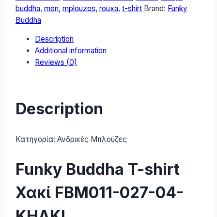
FBM011-
buddha
,
men
,
mplouzes
,
rouxa
,
t-shirt
Brand:
Funky
027-
Buddha
04-
Description
KHAKI
Additional information
quantity
Reviews (0)
Description
Κατηγορία:
Ανδρικές Μπλούζες
Funky Buddha T-shirt
Χακί FBM011-027-04-
KHAKI