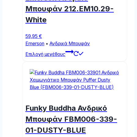
on
Μπουφάν 212.EM10.29-
the
White
product
page
59,95
€
Emerson
•
Ανδρικά Μπουφάν
This
Επιλογή μεγέθους
product
has
multiple
variants.
The
options
may
Funky Buddha Ανδρικό
be
chosen
Μπουφάν FBM006-339-
on
01-DUSTY-BLUE
the