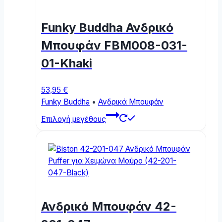
Funky Buddha Ανδρικό
Μπουφάν FBM008-031-
01-Khaki
53,95
€
Funky Buddha
•
Ανδρικά Μπουφάν
This
Επιλογή μεγέθους
product
has
multiple
variants.
The
options
may
Ανδρικό Μπουφάν 42-
be
chosen