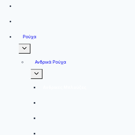
Running
Sneakers
Ρούχα
Toggle
child
menu
Ανδρικά Ρούχα
Toggle
child
menu
Ανδρικές Μπλούζες
Ανδρικές Βερμούδες – Σορτσάκια
Ανδρικά Μαγιό
Παντελόνια