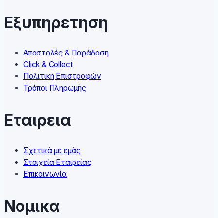
options
may
Εξυπηρετηση
be
chosen
on
Αποστολές & Παράδοση
the
Click & Collect
product
Πολιτική Επιστροφών
page
Τρόποι Πληρωμής
Εταιρεια
Σχετικά με εμάς
Στοιχεία Εταιρείας
Επικοινωνία
Νομικα