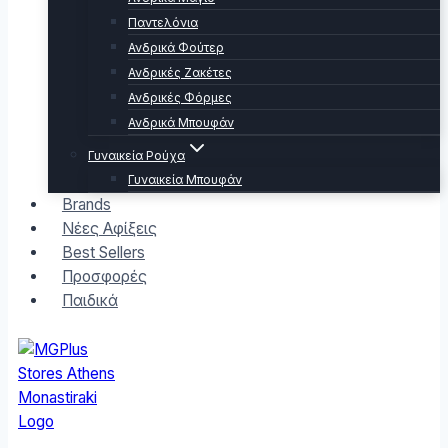
Παντελόνια
Ανδρικά Φούτερ
Ανδρικές Ζακέτες
Ανδρικές Φόρμες
Ανδρικά Μπουφάν
Γυναικεία Ρούχα
Γυναικεία Μπουφάν
Brands
Νέες Αφίξεις
Best Sellers
Προσφορές
Παιδικά