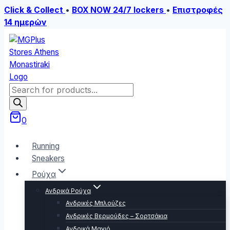
Click & Collect
•
BOX NOW 24/7 lockers
•
Επιστροφές
14 ημερών
Skip
to
content
Products
search
0
Running
Sneakers
Ρούχα
Ανδρικά Ρούχα
Ανδρικές Μπλούζες
Ανδρικές Βερμούδες – Σορτσάκια
Ανδρικά Μαγιό