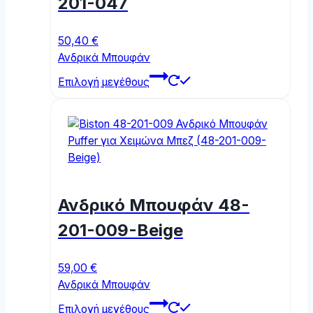
201-047
on
the
50,40
€
product
Ανδρικά Μπουφάν
page
This
Επιλογή μεγέθους
product
has
multiple
variants.
The
options
may
Ανδρικό Μπουφάν 48-
be
chosen
201-009-Beige
on
the
59,00
€
product
Ανδρικά Μπουφάν
page
This
Επιλογή μεγέθους