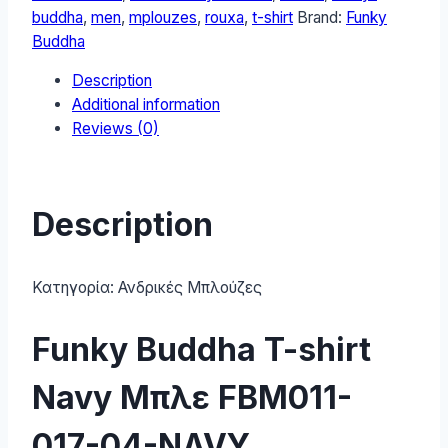
FBM011-
buddha
,
men
,
mplouzes
,
rouxa
,
t-shirt
Brand:
Funky
017-
Buddha
04-
Description
NAVY
Additional information
quantity
Reviews (0)
Description
Κατηγορία:
Ανδρικές Μπλούζες
Funky Buddha T-shirt
Navy Μπλε FBM011-
017-04-NAVY