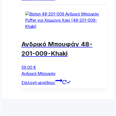
product
has
multiple
variants.
The
options
may
Ανδρικό Μπουφάν 48-
be
chosen
201-009-Khaki
on
the
59,00
€
product
Ανδρικά Μπουφάν
page
This
Επιλογή μεγέθους
product
has
multiple
variants.
The