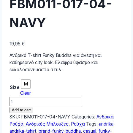
FBM011-017-04-
NAVY
19,95
€
Ανδρικό T-shirt Funky Buddha για άνεση και
καθημερινό city look. Ελαφρύ ύφασμα και
ευκολοσυνδύαστο στυλ.
M
Size
Clear
Funky
Buddha
Add to cart
Ανδρικό
SKU:
FBM011-017-04-NAVY
Categories:
Ανδρικά
T-
Ρούχα
,
Ανδρικές Μπλούζες
,
Ρούχα
Tags:
andrika
,
Shirt
andrika-tshirt
,
brand-funky-buddha
,
casual
,
funky-