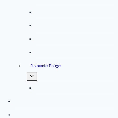
Ανδρικά Φούτερ
Ανδρικές Ζακέτες
Ανδρικές Φόρμες
Ανδρικά Μπουφάν
Γυναικεία Ρούχα
Toggle
child
menu
Γυναικεία Μπουφάν
Brands
Νέες Αφίξεις