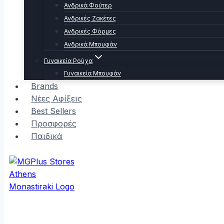
Ανδρικά Φούτερ
Ανδρικές Ζακέτες
Ανδρικές Φόρμες
Ανδρικά Μπουφάν
Γυναικεία Ρούχα
Γυναικεία Μπουφάν
Brands
Νέες Αφίξεις
Best Sellers
Προσφορές
Παιδικά