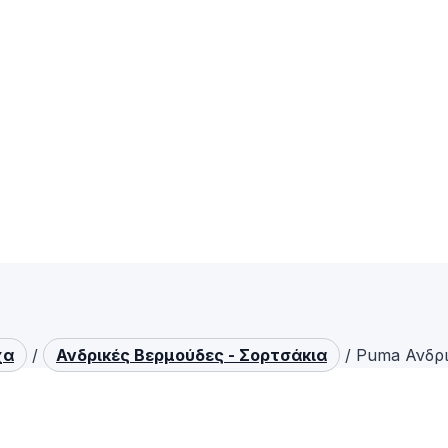
χα
/
Ανδρικές Βερμούδες - Σορτσάκια
/
Puma Ανδρ