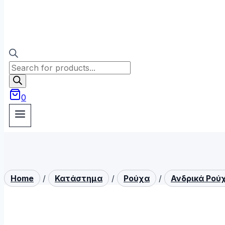
Products
search
0
Home
/
Κατάστημα
/
Ρούχα
/
Ανδρικά Ρού