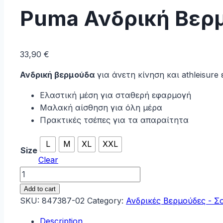
Puma Ανδρική Βερ
33,90
€
Ανδρική βερμούδα
για άνετη κίνηση και athleisure
Ελαστική μέση για σταθερή εφαρμογή
Μαλακή αίσθηση για όλη μέρα
Πρακτικές τσέπες για τα απαραίτητα
L
M
XL
XXL
Size
Clear
Puma
Ανδρική
Add to cart
Βερμούδα
SKU:
847387-02
Category:
Ανδρικές Βερμούδες - Σ
847387-
Description
02