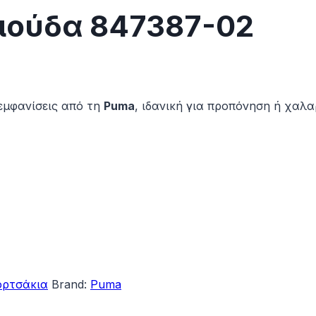
μούδα 847387-02
 εμφανίσεις από τη
Puma
, ιδανική για προπόνηση ή χαλ
ορτσάκια
Brand:
Puma