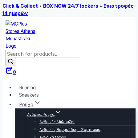
Click & Collect
•
BOX NOW 24/7 lockers
•
Επιστροφές
14 ημερών
Skip
to
content
Products
search
0
Running
Sneakers
Ρούχα
Ανδρικά Ρούχα
Ανδρικές Μπλούζες
Ανδρικές Βερμούδες – Σορτσάκια
Ανδρικά Μαγιό