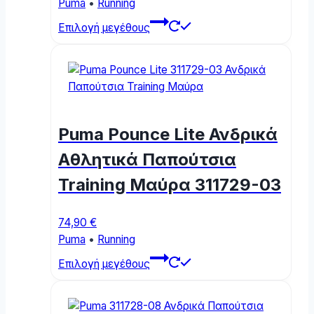
Puma
•
Running
This
Επιλογή μεγέθους
product
has
multiple
variants.
The
options
Puma Pounce Lite Ανδρικά
may
be
Αθλητικά Παπούτσια
chosen
Training Μαύρα 311729-03
on
the
product
74,90
€
page
Puma
•
Running
This
Επιλογή μεγέθους
product
has
multiple