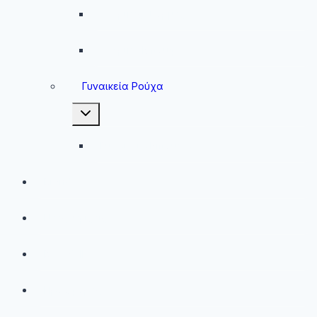
Ανδρικές Φόρμες
Ανδρικά Μπουφάν
Γυναικεία Ρούχα
Toggle
child
menu
Γυναικεία Μπουφάν
Brands
Νέες Αφίξεις
Best Sellers
Προσφορές