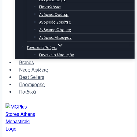
Παντελόνια
Ανδρικά Φούτερ
Ανδρικές Ζακέτες
Ανδρικές Φόρμες
Ανδρικά Μπουφάν
Γυναικεία Ρούχα
Γυναικεία Μπουφάν
Brands
Νέες Αφίξεις
Best Sellers
Προσφορές
Παιδικά