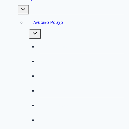
Toggle
child
menu
Ανδρικά Ρούχα
Toggle
child
menu
Ανδρικές Μπλούζες
Ανδρικές Βερμούδες – Σορτσάκια
Ανδρικά Μαγιό
Παντελόνια
Ανδρικά Φούτερ
Ανδρικές Ζακέτες