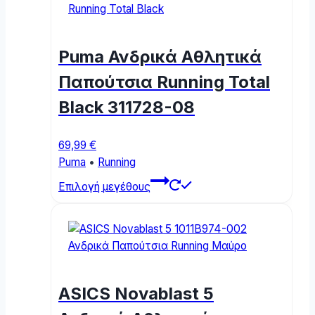
variants.
The
options
Puma Ανδρικά Αθλητικά
may
be
Παπούτσια Running Total
chosen
Black 311728-08
on
the
product
69,99
€
page
Puma
•
Running
This
Επιλογή μεγέθους
product
has
multiple
variants.
The
options
ASICS Novablast 5
may
be