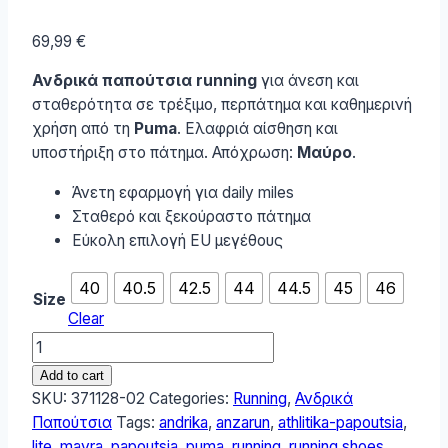
69,99
€
Ανδρικά παπούτσια running
για άνεση και
σταθερότητα σε τρέξιμο, περπάτημα και καθημερινή
χρήση από τη
Puma
. Ελαφριά αίσθηση και
υποστήριξη στο πάτημα. Απόχρωση:
Μαύρο
.
Άνετη εφαρμογή για daily miles
Σταθερό και ξεκούραστο πάτημα
Εύκολη επιλογή EU μεγέθους
40
40.5
42.5
44
44.5
45
46
Size
Clear
Puma
Anzarun
Add to cart
Lite
SKU:
371128-02
Categories:
Running
,
Ανδρικά
Ανδρικά
Παπούτσια
Tags:
andrika
,
anzarun
,
athlitika-papoutsia
,
Αθλητικά
lite
,
mavra
,
papoutsia
,
puma
,
running
,
running shoes