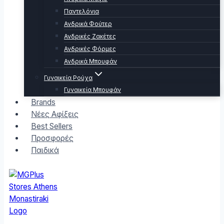
Παντελόνια
Ανδρικά Φούτερ
Ανδρικές Ζακέτες
Ανδρικές Φόρμες
Ανδρικά Μπουφάν
Γυναικεία Ρούχα
Γυναικεία Μπουφάν
Brands
Νέες Αφίξεις
Best Sellers
Προσφορές
Παιδικά