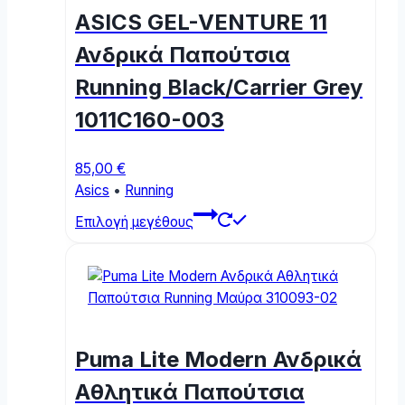
may
ASICS GEL-VENTURE 11
be
chosen
Ανδρικά Παπούτσια
on
Running Black/Carrier Grey
the
product
1011C160-003
page
85,00
€
Asics
•
Running
This
Επιλογή μεγέθους
product
has
multiple
variants.
The
options
Puma Lite Modern Ανδρικά
may
be
Αθλητικά Παπούτσια