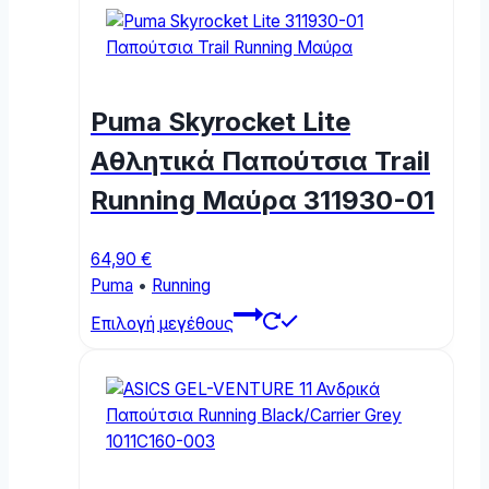
multiple
variants.
The
options
Puma Skyrocket Lite
may
be
Αθλητικά Παπούτσια Trail
chosen
Running Μαύρα 311930-01
on
the
product
64,90
€
page
Puma
•
Running
This
Επιλογή μεγέθους
product
has
multiple
variants.
The
options