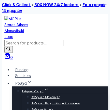
Click & Collect
•
BOX NOW 24/7 lockers
•
Επιστροφές
14 ημερών
Skip
to
content
Products
search
0
Running
Sneakers
Ρούχα
Ανδρικά Ρούχα
Ανδρικές Μπλούζες
Ανδρικές Βερμούδες – Σορτσάκια
Ανδρικά Μαγιό