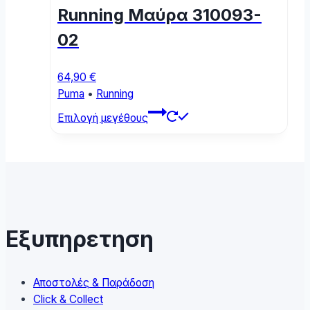
chosen
Running Μαύρα 310093-
on
the
02
product
page
64,90
€
Puma
•
Running
This
Επιλογή μεγέθους
product
has
multiple
variants.
The
options
may
Εξυπηρετηση
be
chosen
on
Αποστολές & Παράδοση
the
Click & Collect
product