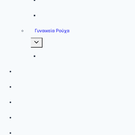
Ανδρικά Μπουφάν
Γυναικεία Ρούχα
Toggle
child
menu
Γυναικεία Μπουφάν
Brands
Νέες Αφίξεις
Best Sellers
Προσφορές
Παιδικά