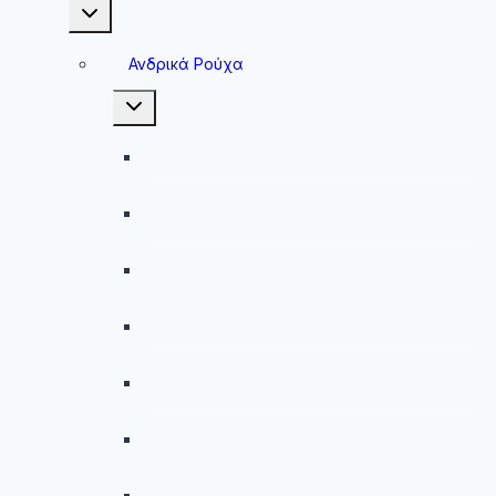
Toggle
child
menu
Ανδρικά Ρούχα
Toggle
child
menu
Ανδρικές Μπλούζες
Ανδρικές Βερμούδες – Σορτσάκια
Ανδρικά Μαγιό
Παντελόνια
Ανδρικά Φούτερ
Ανδρικές Ζακέτες
Ανδρικές Φόρμες