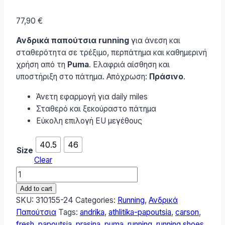
77,90
€
Ανδρικά παπούτσια running
για άνεση και
σταθερότητα σε τρέξιμο, περπάτημα και καθημερινή
χρήση από τη
Puma
. Ελαφριά αίσθηση και
υποστήριξη στο πάτημα. Απόχρωση:
Πράσινο
.
Άνετη εφαρμογή για daily miles
Σταθερό και ξεκούραστο πάτημα
Εύκολη επιλογή EU μεγέθους
40.5
46
Size
Clear
Puma
Carson
Add to cart
Fresh
SKU:
310155-24
Categories:
Running
,
Ανδρικά
Ανδρικά
Παπούτσια
Tags:
andrika
,
athlitika-papoutsia
,
carson
,
Αθλητικά
fresh
,
papoutsia
,
prasina
,
puma
,
running
,
running shoes