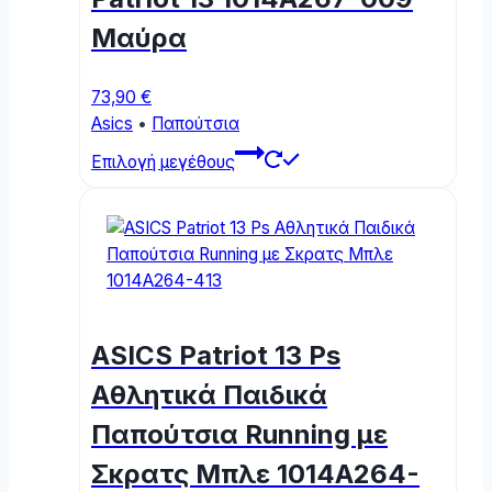
Μαύρα
73,90
€
Asics
•
Παπούτσια
This
Επιλογή μεγέθους
product
has
multiple
variants.
The
options
may
ASICS Patriot 13 Ps
be
chosen
Αθλητικά Παιδικά
on
Παπούτσια Running με
the
product
Σκρατς Μπλε 1014A264-
page