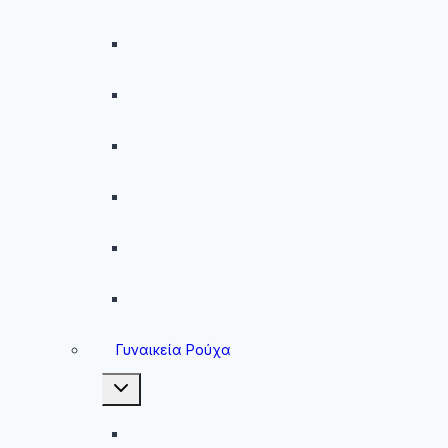
Ανδρικά Μαγιό
Παντελόνια
Ανδρικά Φούτερ
Ανδρικές Ζακέτες
Ανδρικές Φόρμες
Ανδρικά Μπουφάν
Γυναικεία Ρούχα
Toggle
child
menu
Γυναικεία Μπουφάν