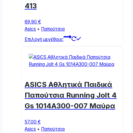
413
69,90
€
Asics
•
Παπούτσια
This
Επιλογή μεγέθους
product
has
multiple
variants.
The
options
ASICS Αθλητικά Παιδικά
may
be
Παπούτσια Running Jolt 4
chosen
Gs 1014A300-007 Μαύρα
on
the
product
57,00
€
page
Asics
•
Παπούτσια