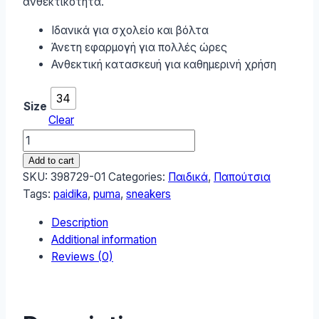
ανθεκτικότητα.
Ιδανικά για σχολείο και βόλτα
Άνετη εφαρμογή για πολλές ώρες
Ανθεκτική κατασκευή για καθημερινή χρήση
34
Size
Clear
Puma
CAVEN
Add to cart
2.0
SKU:
398729-01
Categories:
Παιδικά
,
Παπούτσια
HOLO
Tags:
paidika
,
puma
,
sneakers
2.0
Description
Παιδικά
Additional information
Sneakers
Reviews (0)
Λευκά
398729-
01
quantity