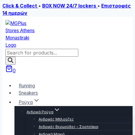
Click & Collect
•
BOX NOW 24/7 lockers
•
Επιστροφές
14 ημερών
Skip
to
content
Products
search
0
Running
Sneakers
Ρούχα
Ανδρικά Ρούχα
Ανδρικές Μπλούζες
Ανδρικές Βερμούδες – Σορτσάκια
Ανδρικά Μαγιό