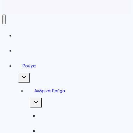
Running
Sneakers
Ρούχα
Toggle
child
menu
Ανδρικά Ρούχα
Toggle
child
menu
Ανδρικές Μπλούζες
Ανδρικές Βερμούδες – Σορτσάκια