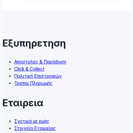
has
multiple
variants.
The
options
may
Εξυπηρετηση
be
chosen
on
Αποστολές & Παράδοση
the
Click & Collect
product
Πολιτική Επιστροφών
page
Τρόποι Πληρωμής
Εταιρεια
Σχετικά με εμάς
Στοιχεία Εταιρείας