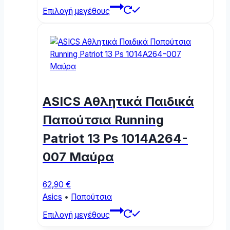
This
Επιλογή μεγέθους
product
has
multiple
variants.
The
options
may
ASICS Αθλητικά Παιδικά
be
chosen
Παπούτσια Running
on
Patriot 13 Ps 1014A264-
the
product
007 Μαύρα
page
62,90
€
Asics
•
Παπούτσια
This
Επιλογή μεγέθους
product