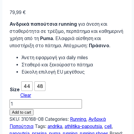
79,99
€
Ανδρικά παπούτσια running
για άνεση και
σταθερότητα σε τρέξιμο, περπάτημα και καθημερινή
χρήση από τη
Puma
. Ελαφριά αίσθηση και
υποστήριξη στο πάτημα. Απόχρωση:
Πράσινο
.
Άνετη εφαρμογή για daily miles
Σταθερό και ξεκούραστο πάτημα
Εύκολη επιλογή EU μεγέθους
44
48
Size
Clear
Puma
Cell
Add to cart
Ανδρικά
SKU:
310168-08
Categories:
Running
,
Ανδρικά
Αθλητικά
Παπούτσια
Tags:
andrika
,
athlitika-papoutsia
,
cell
,
Παπούτσια
papoutsia
,
prasina
,
puma
,
running
,
running shoes
Brand: