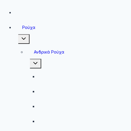
Sneakers
Ρούχα
Toggle
child
menu
Ανδρικά Ρούχα
Toggle
child
menu
Ανδρικές Μπλούζες
Ανδρικές Βερμούδες – Σορτσάκια
Ανδρικά Μαγιό
Παντελόνια