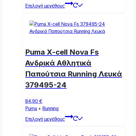
This
Επιλογή μεγέθους
product
has
multiple
variants.
The
options
Puma X-cell Nova Fs
may
be
Ανδρικά Αθλητικά
chosen
Παπούτσια Running Λευκά
on
the
379495-24
product
page
84,90
€
Puma
•
Running
This
Επιλογή μεγέθους
product
has