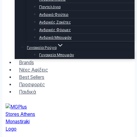
Παντελόνια
Ανδρικά Φούτερ
Ανδρικές Ζακέτες
Ανδρικές Φόρμες
Ανδρικά Μπουφάν
Γυναικεία Ρούχα
Γυναικεία Μπουφάν
Brands
Νέες Αφίξεις
Best Sellers
Προσφορές
Παιδικά