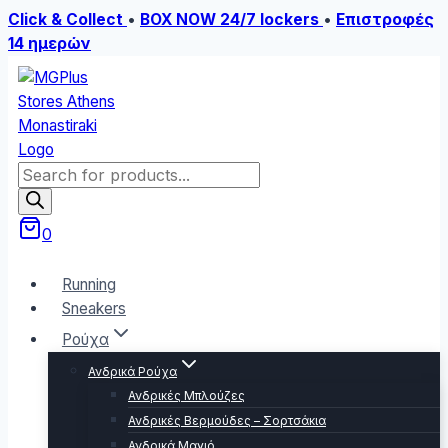
Click & Collect
•
BOX NOW 24/7 lockers
•
Επιστροφές
14 ημερών
Skip
to
content
Products
search
0
Running
Sneakers
Ρούχα
Ανδρικά Ρούχα
Ανδρικές Μπλούζες
Ανδρικές Βερμούδες – Σορτσάκια
Ανδρικά Μαγιό