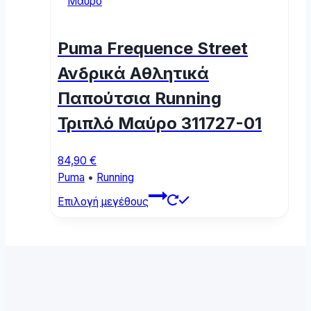
The
options
may
Puma Frequence Street
be
chosen
Ανδρικά Αθλητικά
on
Παπούτσια Running
the
product
Τριπλό Μαύρο 311727-01
page
84,90
€
Puma
•
Running
This
Επιλογή μεγέθους
product
has
multiple
variants.
The
options
may