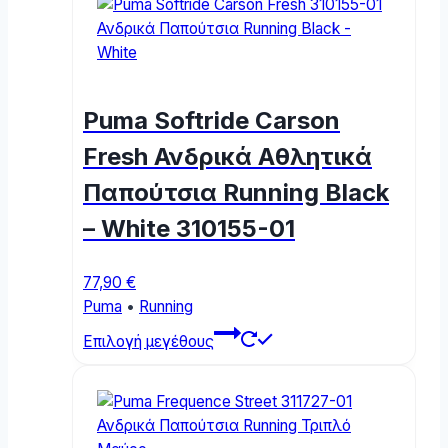
multiple
variants.
The
options
may
Puma Softride Carson
be
chosen
Fresh Ανδρικά Αθλητικά
on
Παπούτσια Running Black
the
product
– White 310155-01
page
77,90
€
Puma
•
Running
This
Επιλογή μεγέθους
product
has
multiple
variants.