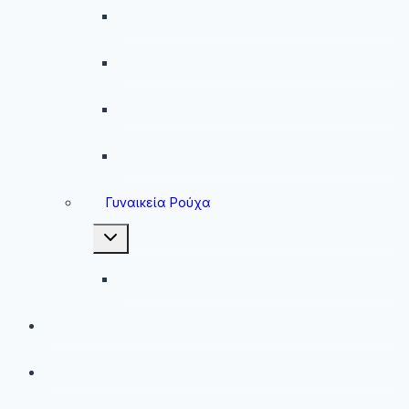
Ανδρικά Φούτερ
Ανδρικές Ζακέτες
Ανδρικές Φόρμες
Ανδρικά Μπουφάν
Γυναικεία Ρούχα
Toggle
child
menu
Γυναικεία Μπουφάν
Brands
Νέες Αφίξεις