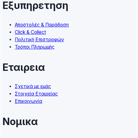
Εξυπηρετηση
be
chosen
on
Αποστολές & Παράδοση
the
Click & Collect
product
Πολιτική Επιστροφών
page
Τρόποι Πληρωμής
Εταιρεια
Σχετικά με εμάς
Στοιχεία Εταιρείας
Επικοινωνία
Νομικα