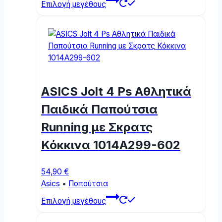
Επιλογή μεγέθους
product
has
multiple
variants.
The
options
may
ASICS Jolt 4 Ps Αθλητικά
be
chosen
Παιδικά Παπούτσια
on
Running με Σκρατς
the
product
Κόκκινα 1014A299-602
page
54,90
€
Asics
•
Παπούτσια
This
Επιλογή μεγέθους
product
has