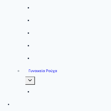
Παντελόνια
Ανδρικά Φούτερ
Ανδρικές Ζακέτες
Ανδρικές Φόρμες
Ανδρικά Μπουφάν
Γυναικεία Ρούχα
Toggle
child
menu
Γυναικεία Μπουφάν
Brands