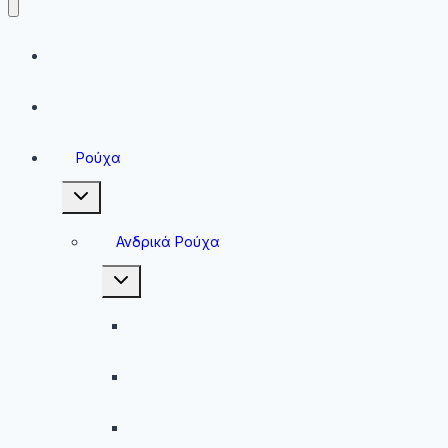
Running
Sneakers
Ρούχα
Toggle
child
menu
Ανδρικά Ρούχα
Toggle
child
menu
Ανδρικές Μπλούζες
Ανδρικές Βερμούδες – Σορτσάκια
Ανδρικά Μαγιό