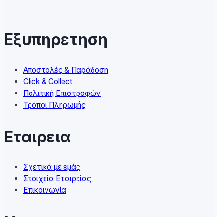
The
options
may
Εξυπηρετηση
be
chosen
on
Αποστολές & Παράδοση
the
Click & Collect
product
Πολιτική Επιστροφών
page
Τρόποι Πληρωμής
Εταιρεια
Σχετικά με εμάς
Στοιχεία Εταιρείας
Επικοινωνία