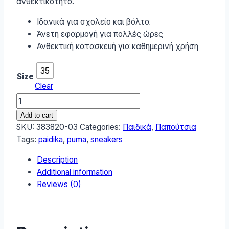
ανθεκτικότητα.
Ιδανικά για σχολείο και βόλτα
Άνετη εφαρμογή για πολλές ώρες
Ανθεκτική κατασκευή για καθημερινή χρήση
35
Size
Clear
Puma
Flyer
Add to cart
Flex
SKU:
383820-03
Categories:
Παιδικά
,
Παπούτσια
Παιδικά
Tags:
paidika
,
puma
,
sneakers
Sneakers
Description
με
Additional information
Σκρατς
Reviews (0)
Ροζ
383820-
03
quantity