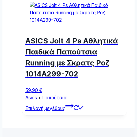
multiple
variants.
The
options
may
ASICS Jolt 4 Ps Αθλητικά
be
chosen
Παιδικά Παπούτσια
on
Running με Σκρατς Ροζ
the
product
1014A299-702
page
59,90
€
Asics
•
Παπούτσια
This
Επιλογή μεγέθους
product
has
multiple
variants.