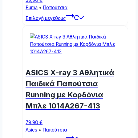
39,90
€
Puma
•
Παπούτσια
This
Επιλογή μεγέθους
product
has
multiple
variants.
The
options
may
ASICS X-ray 3 Αθλητικά
be
chosen
Παιδικά Παπούτσια
on
Running με Κορδόνια
the
product
Μπλε 1014A267-413
page
79,90
€
Asics
•
Παπούτσια
This