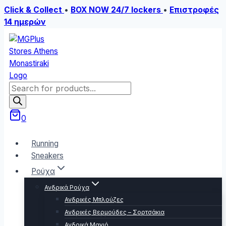
Click & Collect
•
BOX NOW 24/7 lockers
•
Επιστροφές
14 ημερών
Skip
to
content
Products
search
0
Running
Sneakers
Ρούχα
Ανδρικά Ρούχα
Ανδρικές Μπλούζες
Ανδρικές Βερμούδες – Σορτσάκια
Ανδρικά Μαγιό