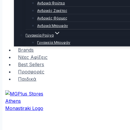
Ανδρικά Φούτερ
Ανδρικές Ζακέτες
Ανδρικές Φόρμες
Ανδρικά Μπουφάν
Γυναικεία Ρούχα
Γυναικεία Μπουφάν
Brands
Νέες Αφίξεις
Best Sellers
Προσφορές
Παιδικά