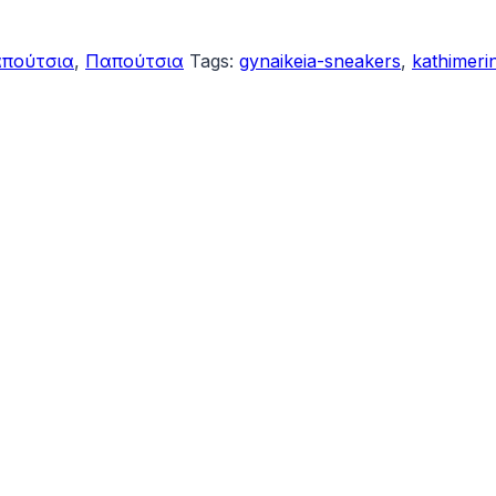
απούτσια
,
Παπούτσια
Tags:
gynaikeia-sneakers
,
kathimerin