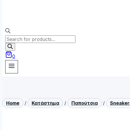
Products
search
0
Home
/
Κατάστημα
/
Παπούτσια
/
Sneaker