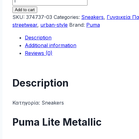
Lite
Add to cart
Metallic
SKU:
374737-03
Categories:
Sneakers
,
Γυναικεία Π
Γυναικεία
streetwear
,
urban-style
Brand:
Puma
Sneakers
Description
374737-
Additional information
03
Reviews (0)
quantity
Description
Κατηγορία:
Sneakers
Puma Lite Metallic