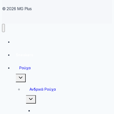
© 2026 MG Plus
Running
Sneakers
Ρούχα
Toggle
child
menu
Ανδρικά Ρούχα
Toggle
child
menu
Ανδρικές Μπλούζες