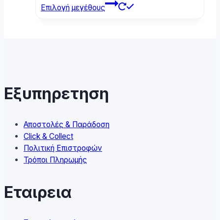
This
Επιλογή μεγέθους
product
has
multiple
variants.
The
options
may
Εξυπηρετηση
be
chosen
on
Αποστολές & Παράδοση
the
Click & Collect
product
Πολιτική Επιστροφών
page
Τρόποι Πληρωμής
Εταιρεια