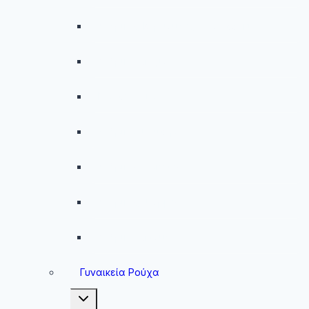
Ανδρικές Βερμούδες – Σορτσάκια
Ανδρικά Μαγιό
Παντελόνια
Ανδρικά Φούτερ
Ανδρικές Ζακέτες
Ανδρικές Φόρμες
Ανδρικά Μπουφάν
Γυναικεία Ρούχα
Toggle
child