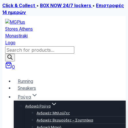
Click & Collect
•
BOX NOW 24/7 lockers
•
Επιστροφές
14 ημερών
Skip
to
content
Products
search
0
Running
Sneakers
Ρούχα
Ανδρικά Ρούχα
Ανδρικές Μπλούζες
Ανδρικές Βερμούδες – Σορτσάκια
Ανδρικά Μαγιό