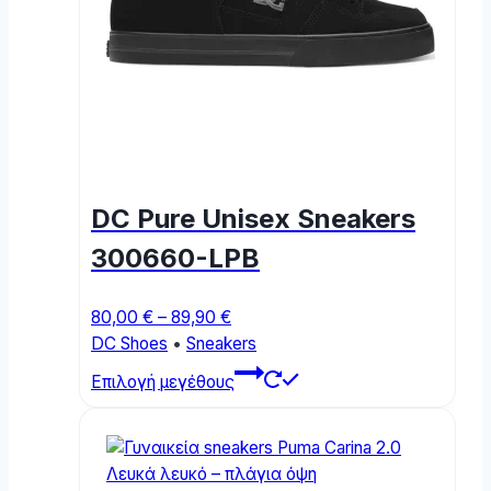
DC Pure Unisex Sneakers
300660-LPB
Price
80,00
€
–
89,90
€
range:
DC Shoes
•
Sneakers
80,00 €
This
Επιλογή μεγέθους
through
product
89,90 €
has
multiple
variants.