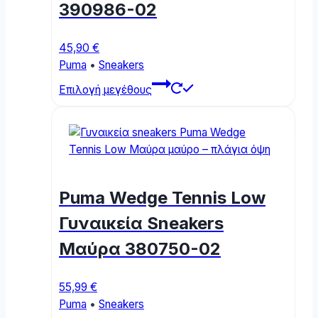
390986-02
on
the
product
45,90
€
page
Puma
•
Sneakers
This
Επιλογή μεγέθους
product
has
multiple
variants.
The
options
Puma Wedge Tennis Low
may
be
Γυναικεία Sneakers
chosen
Μαύρα 380750-02
on
the
product
55,99
€
page
Puma
•
Sneakers