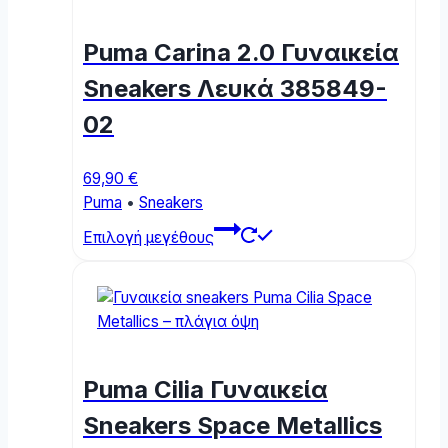
The
options
Puma Carina 2.0 Γυναικεία
may
be
Sneakers Λευκά 385849-
chosen
02
on
the
product
69,90
€
page
Puma
•
Sneakers
This
Επιλογή μεγέθους
product
has
multiple
variants.
The
options
Puma Cilia Γυναικεία
may
be
Sneakers Space Metallics
chosen