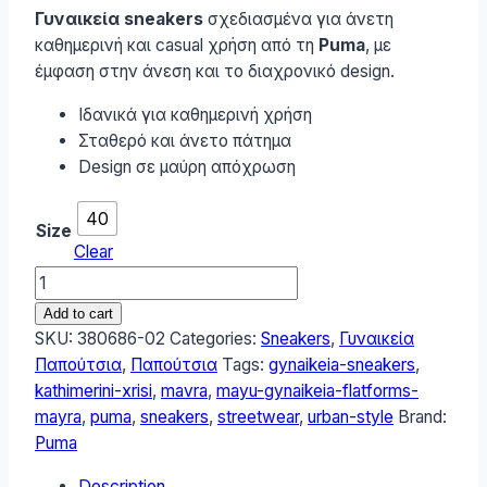
Γυναικεία sneakers
σχεδιασμένα για άνετη
καθημερινή και casual χρήση από τη
Puma
, με
έμφαση στην άνεση και το διαχρονικό design.
Ιδανικά για καθημερινή χρήση
Σταθερό και άνετο πάτημα
Design σε μαύρη απόχρωση
40
Size
Clear
Puma
Mayu
Add to cart
Γυναικεία
SKU:
380686-02
Categories:
Sneakers
,
Γυναικεία
Flatforms
Παπούτσια
,
Παπούτσια
Tags:
gynaikeia-sneakers
,
Sneakers
kathimerini-xrisi
,
mavra
,
mayu-gynaikeia-flatforms-
Μαύρα
mayra
,
puma
,
sneakers
,
streetwear
,
urban-style
Brand:
380686-
Puma
02
Description
quantity