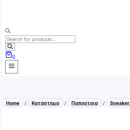
Products
search
0
Home
/
Κατάστημα
/
Παπούτσια
/
Sneaker