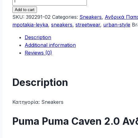
Caven
Add to cart
2.0
SKU:
392291-02
Categories:
Sneakers
,
Ανδρικά Παπ
Ανδρικά
mpotakia-leyka
,
sneakers
,
streetwear
,
urban-style
Br
Μποτάκια
Description
Λευκά
Additional information
392291-
Reviews (0)
02
quantity
Description
Κατηγορία:
Sneakers
Puma Puma Caven 2.0 Αν