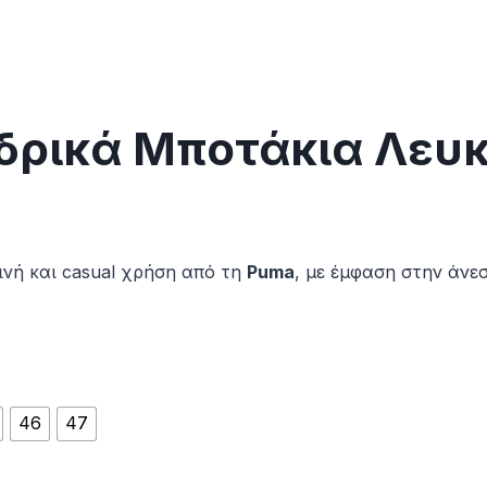
δρικά Μποτάκια Λευ
νή και casual χρήση από τη
Puma
, με έμφαση στην άνεσ
46
47