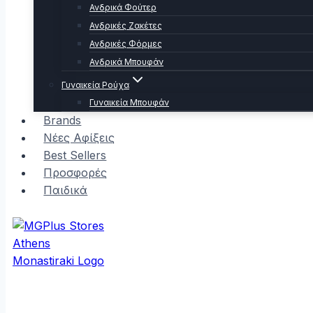
Ανδρικά Φούτερ
Ανδρικές Ζακέτες
Ανδρικές Φόρμες
Ανδρικά Μπουφάν
Γυναικεία Ρούχα
Γυναικεία Μπουφάν
Brands
Νέες Αφίξεις
Best Sellers
Προσφορές
Παιδικά