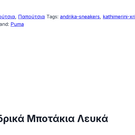
ούτσια
,
Παπούτσια
Tags:
andrika-sneakers
,
kathimerini-xri
and:
Puma
δρικά Μποτάκια Λευκά