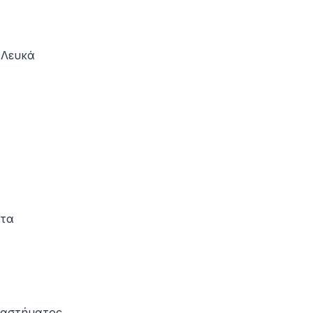
 Λευκά
ητα
ταστήματος