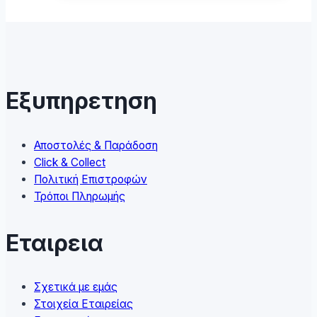
89,90 €
has
multiple
variants.
The
options
may
Εξυπηρετηση
be
chosen
on
Αποστολές & Παράδοση
the
Click & Collect
product
Πολιτική Επιστροφών
page
Τρόποι Πληρωμής
Εταιρεια
Σχετικά με εμάς
Στοιχεία Εταιρείας