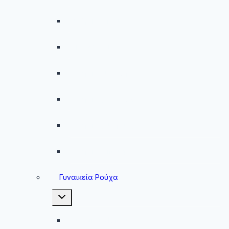
Ανδρικά Μαγιό
Παντελόνια
Ανδρικά Φούτερ
Ανδρικές Ζακέτες
Ανδρικές Φόρμες
Ανδρικά Μπουφάν
Γυναικεία Ρούχα
Toggle
child
menu
Γυναικεία Μπουφάν