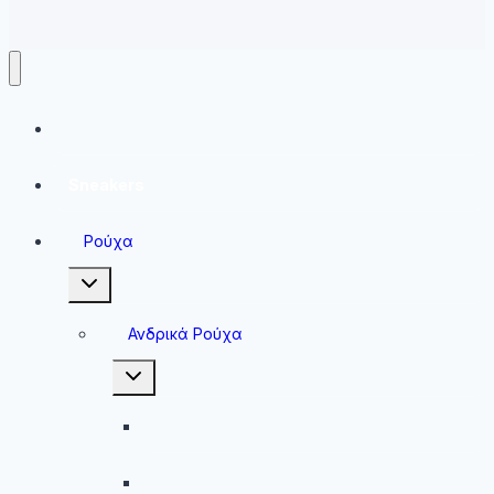
Running
Sneakers
Ρούχα
Toggle
child
menu
Ανδρικά Ρούχα
Toggle
child
menu
Ανδρικές Μπλούζες
Ανδρικές Βερμούδες – Σορτσάκια