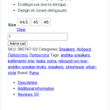
Σταθερό και άνετο πάτημα
Design σε λευκή απόχρωση
44.5
45
46
Size
Clear
Puma
Rebound
Add to cart
Joy
SKU:
380747-02
Categories:
Sneakers
,
Ανδρικά
Low
Παπούτσια
,
Παπούτσια
Tags:
andrika-sneakers
,
Ανδρικό
kathimerini-xrisi
,
leuka
,
puma
,
rebound-joy-low-
Sneaker
andriko-sneaker-leyko
,
sneakers
,
streetwear
,
urban-
Λευκό
style
Brand:
Puma
380747-
Description
02
Additional information
quantity
Reviews (0)