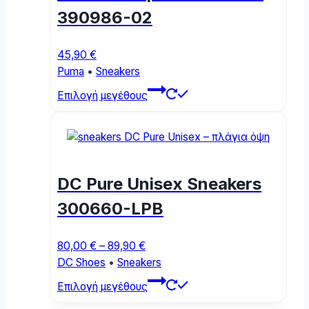
chosen
390986-02
on
the
product
45,90
€
page
Puma
•
Sneakers
This
Επιλογή μεγέθους
product
has
multiple
variants.
The
DC Pure Unisex Sneakers
options
may
300660-LPB
be
chosen
Price
80,00
€
–
89,90
€
on
range:
DC Shoes
•
Sneakers
the
80,00 €
This
product
Επιλογή μεγέθους
through
product
page