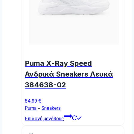
Puma X-Ray Speed
Ανδρικά Sneakers Λευκά
384638-02
84,99
€
Puma
•
Sneakers
This
Επιλογή μεγέθους
product
has