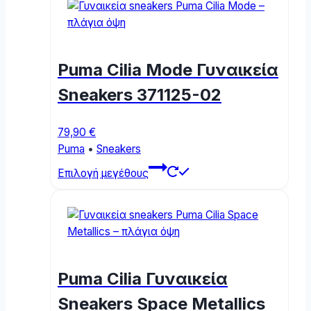
multiple
variants.
The
options
Puma Cilia Mode Γυναικεία
may
be
Sneakers 371125-02
chosen
on
79,90
€
the
Puma
•
Sneakers
product
This
page
Επιλογή μεγέθους
product
has
multiple
variants.
The
options
Puma Cilia Γυναικεία
may
be
Sneakers Space Metallics