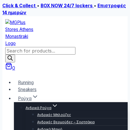
Click & Collect
•
BOX NOW 24/7 lockers
•
Επιστροφές
14 ημερών
Skip
to
content
Products
search
0
Running
Sneakers
Ρούχα
Ανδρικά Ρούχα
Ανδρικές Μπλούζες
Ανδρικές Βερμούδες – Σορτσάκια
Ανδρικά Μαγιό