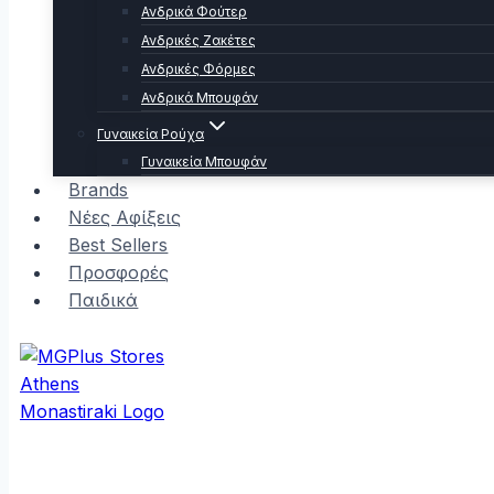
Ανδρικά Φούτερ
Ανδρικές Ζακέτες
Ανδρικές Φόρμες
Ανδρικά Μπουφάν
Γυναικεία Ρούχα
Γυναικεία Μπουφάν
Brands
Νέες Αφίξεις
Best Sellers
Προσφορές
Παιδικά