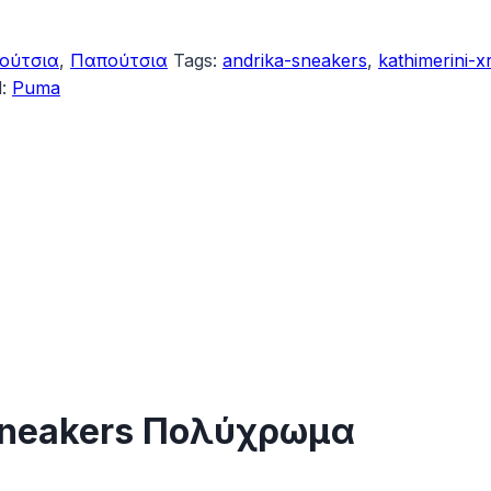
ούτσια
,
Παπούτσια
Tags:
andrika-sneakers
,
kathimerini-xr
d:
Puma
Sneakers Πολύχρωμα