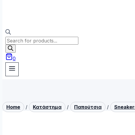
Products
search
0
Home
/
Κατάστημα
/
Παπούτσια
/
Sneaker