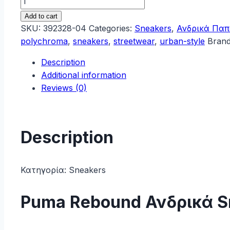
Rebound
Add to cart
Ανδρικά
SKU:
392328-04
Categories:
Sneakers
,
Ανδρικά Παπ
Sneakers
polychroma
,
sneakers
,
streetwear
,
urban-style
Bran
Πολύχρωμα
Description
392328-
Additional information
04
Reviews (0)
quantity
Description
Κατηγορία:
Sneakers
Puma Rebound Ανδρικά 