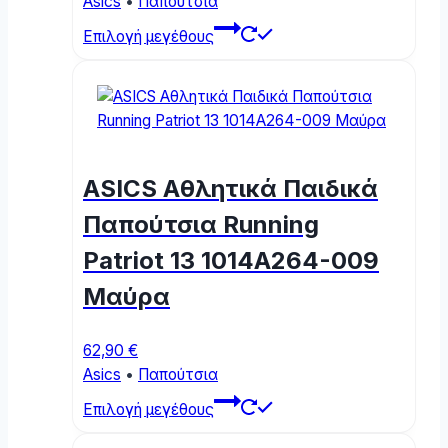
Asics
•
Παπούτσια
This
Επιλογή μεγέθους
product
has
multiple
variants.
The
options
ASICS Αθλητικά Παιδικά
may
be
Παπούτσια Running
chosen
Patriot 13 1014A264-009
on
the
Μαύρα
product
page
62,90
€
Asics
•
Παπούτσια
This
Επιλογή μεγέθους
product
has