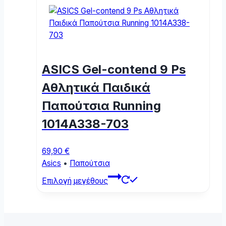
multiple
variants.
The
options
may
ASICS Gel-contend 9 Ps
be
chosen
Αθλητικά Παιδικά
on
Παπούτσια Running
the
product
1014A338-703
page
69,90
€
Asics
•
Παπούτσια
This
Επιλογή μεγέθους
product
has
multiple
variants.