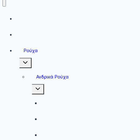
Running
Sneakers
Ρούχα
Toggle
child
menu
Ανδρικά Ρούχα
Toggle
child
menu
Ανδρικές Μπλούζες
Ανδρικές Βερμούδες – Σορτσάκια
Ανδρικά Μαγιό