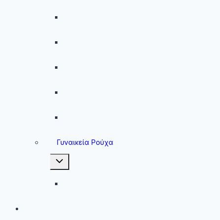
Παντελόνια
Ανδρικά Φούτερ
Ανδρικές Ζακέτες
Ανδρικές Φόρμες
Ανδρικά Μπουφάν
Γυναικεία Ρούχα
Toggle
child
menu
Γυναικεία Μπουφάν
Brands