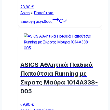
73,90
€
Asics
•
Παπούτσια
This
Επιλογή μεγέθους
product
has
multiple
variants.
The
options
may
ASICS Αθλητικά Παιδικά
be
chosen
Παπούτσια Running με
on
Σκρατς Μαύρα 1014A338-
the
product
005
page
69,90
€