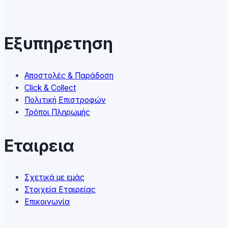
The
options
may
Εξυπηρετηση
be
chosen
on
Αποστολές & Παράδοση
the
Click & Collect
product
Πολιτική Επιστροφών
page
Τρόποι Πληρωμής
Εταιρεια
Σχετικά με εμάς
Στοιχεία Εταιρείας
Επικοινωνία