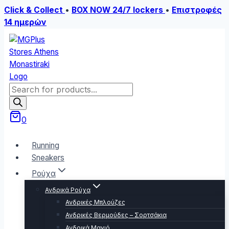
Click & Collect
•
BOX NOW 24/7 lockers
•
Επιστροφές
14 ημερών
Skip
to
content
Products
search
0
Running
Sneakers
Ρούχα
Ανδρικά Ρούχα
Ανδρικές Μπλούζες
Ανδρικές Βερμούδες – Σορτσάκια
Ανδρικά Μαγιό