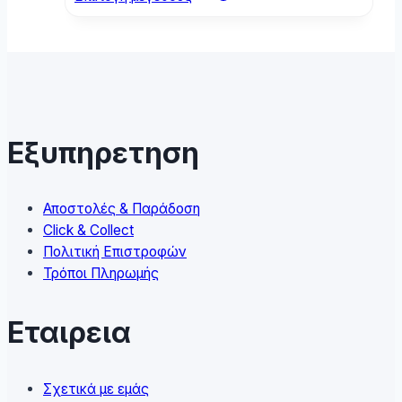
product
has
multiple
variants.
The
options
may
Εξυπηρετηση
be
chosen
on
Αποστολές & Παράδοση
the
Click & Collect
product
Πολιτική Επιστροφών
page
Τρόποι Πληρωμής
Εταιρεια
Σχετικά με εμάς