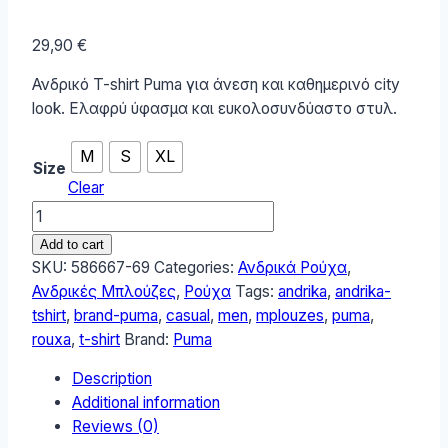
29,90
€
Ανδρικό T-shirt Puma για άνεση και καθημερινό city
look. Ελαφρύ ύφασμα και ευκολοσυνδύαστο στυλ.
M
S
XL
Size
Clear
Puma
Ανδρικό
Add to cart
T-
SKU:
586667-69
Categories:
Ανδρικά Ρούχα
,
Shirt
Ανδρικές Μπλούζες
,
Ρούχα
Tags:
andrika
,
andrika-
586667-
tshirt
,
brand-puma
,
casual
,
men
,
mplouzes
,
puma
,
69
rouxa
,
t-shirt
Brand:
Puma
quantity
Description
Additional information
Reviews (0)