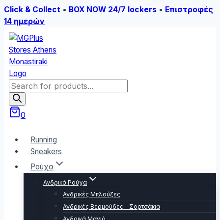
Click & Collect
•
BOX NOW 24/7 lockers
•
Επιστροφές
14 ημερών
Skip
to
content
Products
search
0
Running
Sneakers
Ρούχα
Ανδρικά Ρούχα
Ανδρικές Μπλούζες
Ανδρικές Βερμούδες – Σορτσάκια
Ανδρικά Μαγιό