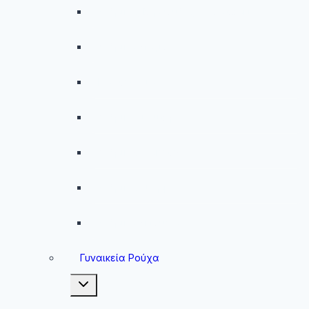
Ανδρικές Βερμούδες – Σορτσάκια
Ανδρικά Μαγιό
Παντελόνια
Ανδρικά Φούτερ
Ανδρικές Ζακέτες
Ανδρικές Φόρμες
Ανδρικά Μπουφάν
Γυναικεία Ρούχα
Toggle
child
menu