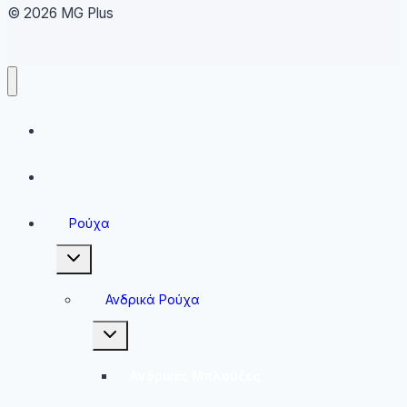
© 2026 MG Plus
Running
Sneakers
Ρούχα
Toggle
child
menu
Ανδρικά Ρούχα
Toggle
child
menu
Ανδρικές Μπλούζες