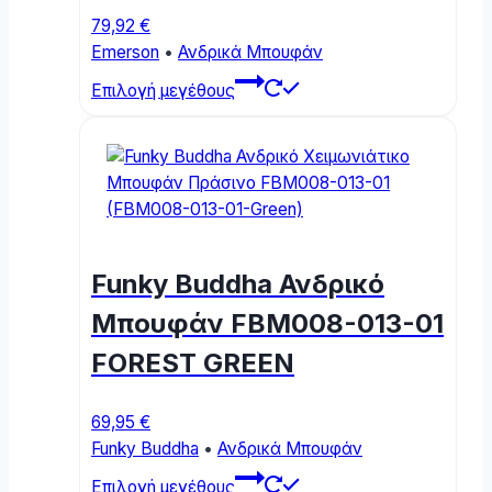
page
79,92
€
Emerson
•
Ανδρικά Μπουφάν
This
Επιλογή μεγέθους
product
has
multiple
variants.
The
options
may
Funky Buddha Ανδρικό
be
chosen
Μπουφάν FBM008-013-01
on
FOREST GREEN
the
product
page
69,95
€
Funky Buddha
•
Ανδρικά Μπουφάν
This
Επιλογή μεγέθους