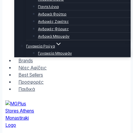
Παντελόνια
Ανδρικά Φούτερ
Ανδρικές Ζακέτες
Ανδρικές Φόρμες
Ανδρικά Μπουφάν
Γυναικεία Ρούχα
Γυναικεία Μπουφάν
Brands
Νέες Αφίξεις
Best Sellers
Προσφορές
Παιδικά