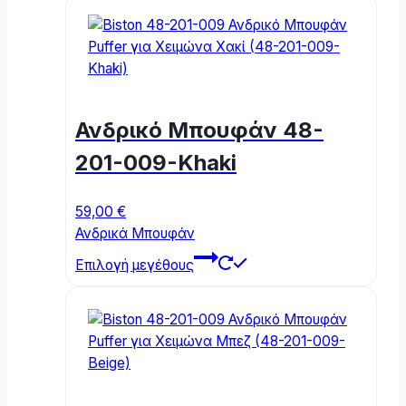
Ανδρικό Μπουφάν 48-
201-009-Khaki
59,00
€
Ανδρικά Μπουφάν
This
Επιλογή μεγέθους
product
has
multiple
variants.
The
options