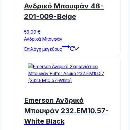
may
Ανδρικό Μπουφάν 48-
be
chosen
201-009-Beige
on
the
59,00
€
product
Ανδρικά Μπουφάν
page
This
Επιλογή μεγέθους
product
has
multiple
variants.
The
options
may
Emerson Ανδρικό
be
chosen
Μπουφάν 232.EM10.57-
on
White Black
the
product