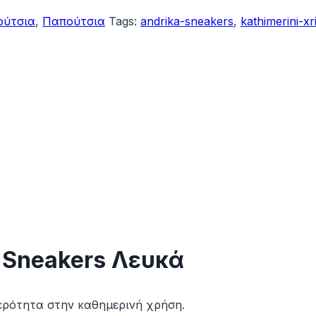
ούτσια
,
Παπούτσια
Tags:
andrika-sneakers
,
kathimerini-xri
ά Sneakers Λευκά
θερότητα στην καθημερινή χρήση.