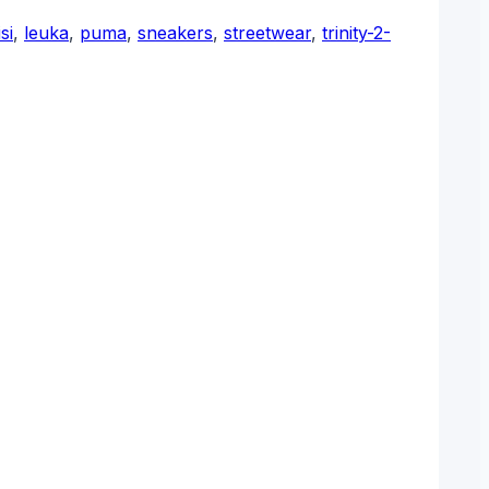
si
,
leuka
,
puma
,
sneakers
,
streetwear
,
trinity-2-