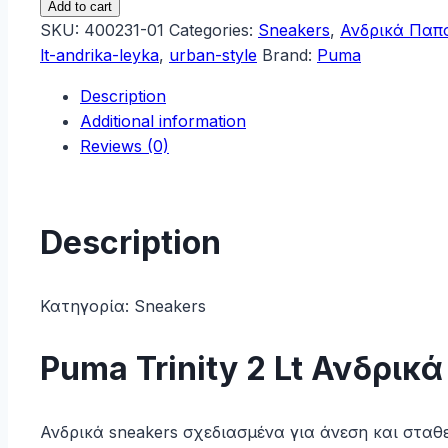
Add to cart
2
SKU:
400231-01
Categories:
Sneakers
,
Ανδρικά Παπ
Lt
lt-andrika-leyka
,
urban-style
Brand:
Puma
Ανδρικά
Description
Sneakers
Additional information
Λευκά
Reviews (0)
400231-
01
quantity
Description
Κατηγορία:
Sneakers
Puma Trinity 2 Lt Ανδρικ
Ανδρικά sneakers σχεδιασμένα για άνεση και στα