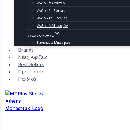
Ανδρικά Φούτερ
Ανδρικές Ζακέτες
Ανδρικές Φόρμες
Ανδρικά Μπουφάν
Γυναικεία Ρούχα
Γυναικεία Μπουφάν
Brands
Νέες Αφίξεις
Best Sellers
Προσφορές
Παιδικά