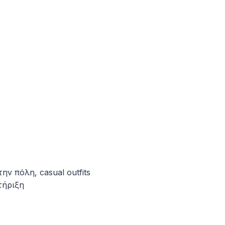
ν πόλη, casual outfits
τήριξη