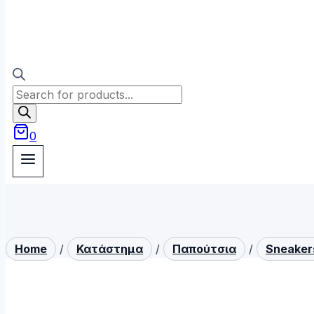
Products
search
0
Home
/
Κατάστημα
/
Παπούτσια
/
Sneaker