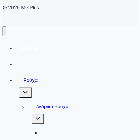
© 2026 MG Plus
Running
Sneakers
Ρούχα
Toggle
child
menu
Ανδρικά Ρούχα
Toggle
child
menu
Ανδρικές Μπλούζες