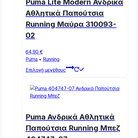
Puma Lite Modern Ανδρικά
may
be
Αθλητικά Παπούτσια
chosen
Running Μαύρα 310093-
on
the
02
product
page
64,90
€
Puma
•
Running
This
Επιλογή μεγέθους
product
has
multiple
variants.
The
options
Puma Ανδρικά Αθλητικά
may
be
Παπούτσια Running Μπεζ
chosen