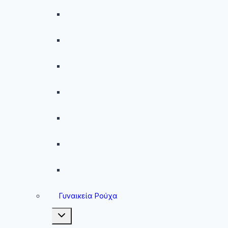
Ανδρικές Βερμούδες – Σορτσάκια
Ανδρικά Μαγιό
Παντελόνια
Ανδρικά Φούτερ
Ανδρικές Ζακέτες
Ανδρικές Φόρμες
Ανδρικά Μπουφάν
Γυναικεία Ρούχα
Toggle
child
menu