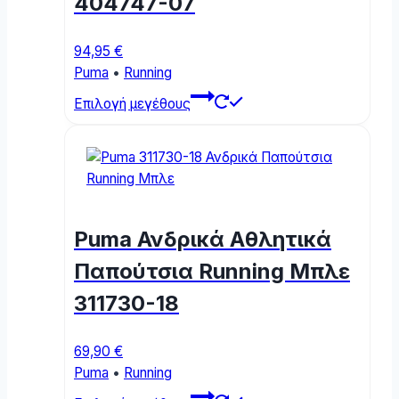
404747-07
on
the
product
94,95
€
page
Puma
•
Running
This
Επιλογή μεγέθους
product
has
multiple
variants.
The
options
Puma Ανδρικά Αθλητικά
may
be
Παπούτσια Running Μπλε
chosen
311730-18
on
the
product
69,90
€
page
Puma
•
Running
This