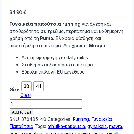
84,90
€
Γυναικεία παπούτσια running
για άνεση και
σταθερότητα σε τρέξιμο, περπάτημα και καθημερινή
χρήση από τη
Puma
. Ελαφριά αίσθηση και
υποστήριξη στο πάτημα. Απόχρωση:
Μαύρο
.
Άνετη εφαρμογή για daily miles
Σταθερό και ξεκούραστο πάτημα
Εύκολη επιλογή EU μεγέθους
38
41
Size
Clear
Puma
X-
Add to cart
cell
SKU:
379495-40
Categories:
Running
,
Γυναικεία
Nova
Παπούτσια
Tags:
athlitika-papoutsia
,
gynaikeia
,
mavra
,
Γυναικεία
nova
,
papoutsia
,
puma
,
running
,
running shoes
,
x-cell