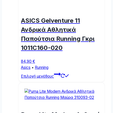
ASICS Gelventure 11
Ανδρικά Αθλητικά
Παπούτσια Running Γκρι
1011C160-020
84,90
€
Asics
•
Running
This
Επιλογή μεγέθους
product
has
multiple
variants.
The
options