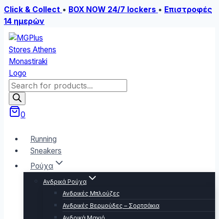
Click & Collect
•
BOX NOW 24/7 lockers
•
Επιστροφές
14 ημερών
Skip
to
content
Products
search
0
Running
Sneakers
Ρούχα
Ανδρικά Ρούχα
Ανδρικές Μπλούζες
Ανδρικές Βερμούδες – Σορτσάκια
Ανδρικά Μαγιό