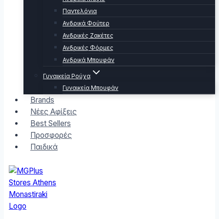
Παντελόνια
Ανδρικά Φούτερ
Ανδρικές Ζακέτες
Ανδρικές Φόρμες
Ανδρικά Μπουφάν
Γυναικεία Ρούχα
Γυναικεία Μπουφάν
Brands
Νέες Αφίξεις
Best Sellers
Προσφορές
Παιδικά