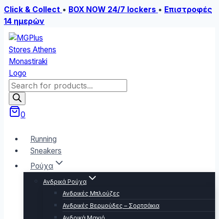
Click & Collect
•
BOX NOW 24/7 lockers
•
Επιστροφές
14 ημερών
Skip
to
content
Products
search
0
Running
Sneakers
Ρούχα
Ανδρικά Ρούχα
Ανδρικές Μπλούζες
Ανδρικές Βερμούδες – Σορτσάκια
Ανδρικά Μαγιό