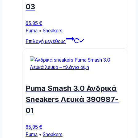
03
65,95
€
Puma
•
Sneakers
This
Επιλογή μεγέθους
product
has
multiple
variants.
The
options
Puma Smash 3.0 Ανδρικά
may
be
Sneakers Λευκά 390987-
chosen
01
on
the
product
65,95
€
page
Puma
•
Sneakers