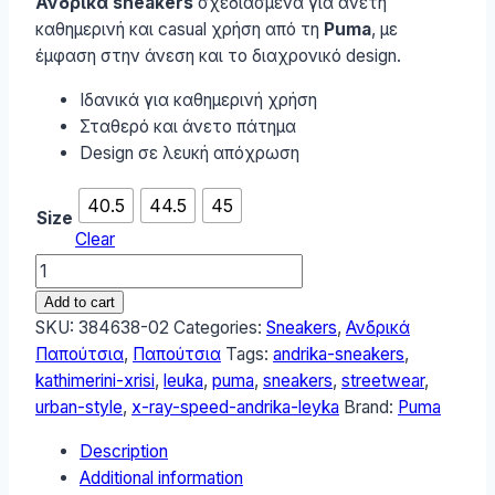
Ανδρικά sneakers
σχεδιασμένα για άνετη
καθημερινή και casual χρήση από τη
Puma
, με
έμφαση στην άνεση και το διαχρονικό design.
Ιδανικά για καθημερινή χρήση
Σταθερό και άνετο πάτημα
Design σε λευκή απόχρωση
40.5
44.5
45
Size
Clear
Puma
X-
Add to cart
Ray
SKU:
384638-02
Categories:
Sneakers
,
Ανδρικά
Speed
Παπούτσια
,
Παπούτσια
Tags:
andrika-sneakers
,
Ανδρικά
kathimerini-xrisi
,
leuka
,
puma
,
sneakers
,
streetwear
,
Sneakers
urban-style
,
x-ray-speed-andrika-leyka
Brand:
Puma
Λευκά
Description
384638-
Additional information
02