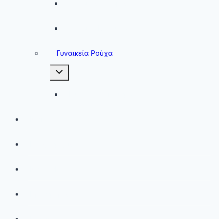
Ανδρικές Φόρμες
Ανδρικά Μπουφάν
Γυναικεία Ρούχα
Toggle
child
menu
Γυναικεία Μπουφάν
Brands
Νέες Αφίξεις
Best Sellers
Προσφορές
Παιδικά