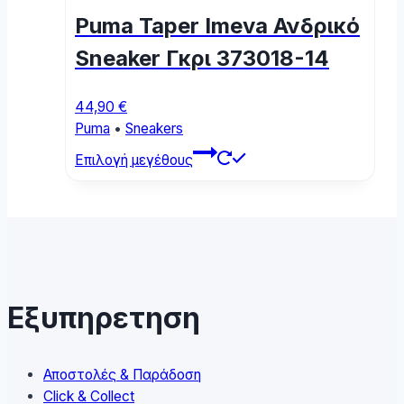
options
Puma Taper Imeva Ανδρικό
may
be
Sneaker Γκρι 373018-14
chosen
on
44,90
€
the
Puma
•
Sneakers
product
This
page
Επιλογή μεγέθους
product
has
multiple
variants.
The
options
may
Εξυπηρετηση
be
chosen
on
Αποστολές & Παράδοση
the
Click & Collect