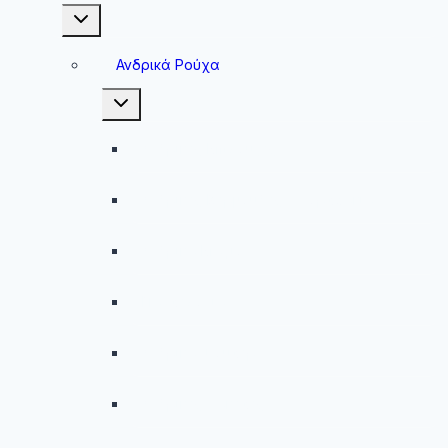
Toggle
child
menu
Ανδρικά Ρούχα
Toggle
child
menu
Ανδρικές Μπλούζες
Ανδρικές Βερμούδες – Σορτσάκια
Ανδρικά Μαγιό
Παντελόνια
Ανδρικά Φούτερ
Ανδρικές Ζακέτες