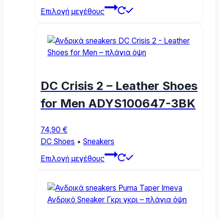
This
Επιλογή μεγέθους
product
has
multiple
variants.
The
options
DC Crisis 2 – Leather Shoes
may
be
for Men ADYS100647-3BK
chosen
on
74,90
€
the
DC Shoes
•
Sneakers
product
This
page
Επιλογή μεγέθους
product
has
multiple
variants.
The