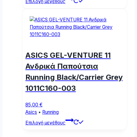
Επιλογή μεγέθους
product
has
multiple
variants.
The
options
may
ASICS GEL-VENTURE 11
be
chosen
Ανδρικά Παπούτσια
on
Running Black/Carrier Grey
the
product
1011C160-003
page
85,00
€
Asics
•
Running
This
Επιλογή μεγέθους
product
has