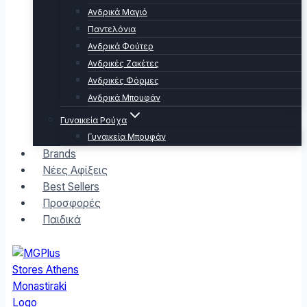
Ανδρικά Μαγιό
Παντελόνια
Ανδρικά Φούτερ
Ανδρικές Ζακέτες
Ανδρικές Φόρμες
Ανδρικά Μπουφάν
Γυναικεία Ρούχα
Γυναικεία Μπουφάν
Brands
Νέες Αφίξεις
Best Sellers
Προσφορές
Παιδικά