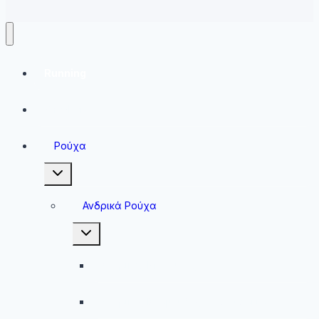
Running
Sneakers
Ρούχα
Toggle
child
menu
Ανδρικά Ρούχα
Toggle
child
menu
Ανδρικές Μπλούζες
Ανδρικές Βερμούδες – Σορτσάκια