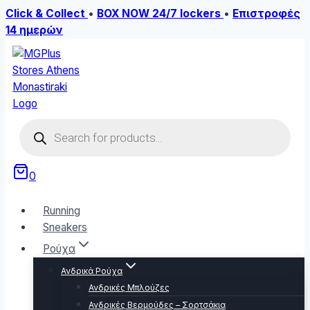
Click & Collect
•
BOX NOW 24/7 lockers
•
Επιστροφές
14 ημερών
Skip
to
content
Products
search
0
Running
Sneakers
Ρούχα
Ανδρικά Ρούχα
Ανδρικές Μπλούζες
Ανδρικές Βερμούδες – Σορτσάκια