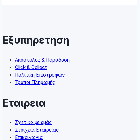
multiple
variants.
The
options
may
Εξυπηρετηση
be
chosen
on
Αποστολές & Παράδοση
the
Click & Collect
product
Πολιτική Επιστροφών
page
Τρόποι Πληρωμής
Εταιρεια
Σχετικά με εμάς
Στοιχεία Εταιρείας
Επικοινωνία