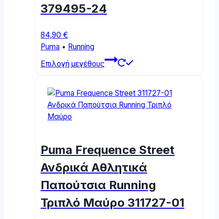
379495-24
84,90
€
Puma
•
Running
This
Επιλογή μεγέθους
product
has
multiple
variants.
The
options
may
Puma Frequence Street
be
chosen
Ανδρικά Αθλητικά
on
Παπούτσια Running
the
product
Τριπλό Μαύρο 311727-01
page