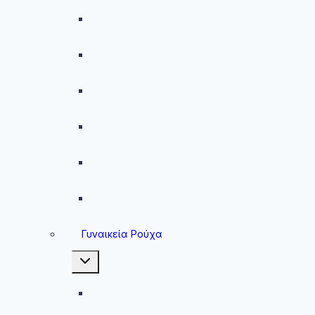
Ανδρικά Μαγιό
Παντελόνια
Ανδρικά Φούτερ
Ανδρικές Ζακέτες
Ανδρικές Φόρμες
Ανδρικά Μπουφάν
Γυναικεία Ρούχα
Toggle
child
menu
Γυναικεία Μπουφάν