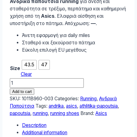
Ανδρικά παπούτσια running
για άνεση και
σταθερότητα σε τρέξιμο, περπάτημα και καθημερινή
χρήση από τη
Asics
. Ελαφριά αίσθηση και
υποστήριξη στο πάτημα. Απόχρωση:
—
.
Άνετη εφαρμογή για daily miles
Σταθερό και ξεκούραστο πάτημα
Εύκολη επιλογή EU μεγέθους
43.5
47
Size
Clear
ASICS
Ανδρικά
Add to cart
Αθλητικά
SKU:
1011B960-003
Categories:
Running
,
Ανδρικά
Παπούτσια
Παπούτσια
Tags:
andrika
,
asics
,
athlitika-papoutsia
,
Running
papoutsia
,
running
,
running shoes
Brand:
Asics
Μαυρο
Description
1011B960-
Additional information
003