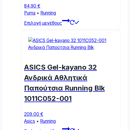
84,90
€
Puma
•
Running
This
Επιλογή μεγέθους
product
has
multiple
variants.
The
options
ASICS Gel-kayano 32
may
be
Ανδρικά Αθλητικά
chosen
Παπούτσια Running Blk
on
the
1011C052-001
product
page
209,00
€
Asics
•
Running
This