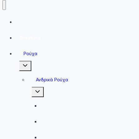
Running
Sneakers
Ρούχα
Toggle
child
menu
Ανδρικά Ρούχα
Toggle
child
menu
Ανδρικές Μπλούζες
Ανδρικές Βερμούδες – Σορτσάκια
Ανδρικά Μαγιό