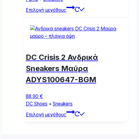
product
This
page
Επιλογή μεγέθους
product
has
multiple
variants.
The
options
DC Crisis 2 Ανδρικά
may
be
Sneakers Μαύρα
chosen
ADYS100647-BGM
on
the
product
88,90
€
page
DC Shoes
•
Sneakers
This
Επιλογή μεγέθους
product
has
multiple