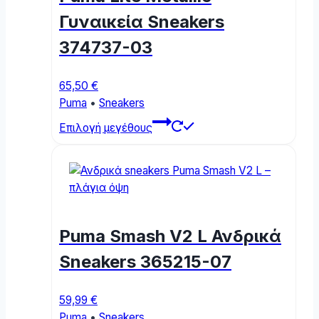
be
Γυναικεία Sneakers
chosen
374737-03
on
the
product
65,50
€
page
Puma
•
Sneakers
This
Επιλογή μεγέθους
product
has
multiple
variants.
The
options
Puma Smash V2 L Ανδρικά
may
be
Sneakers 365215-07
chosen
on
59,99
€
the
Puma
•
Sneakers