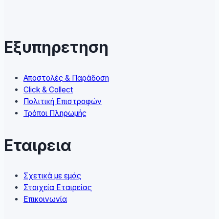
variants.
The
options
may
Εξυπηρετηση
be
chosen
on
Αποστολές & Παράδοση
the
Click & Collect
product
Πολιτική Επιστροφών
page
Τρόποι Πληρωμής
Εταιρεια
Σχετικά με εμάς
Στοιχεία Εταιρείας
Επικοινωνία