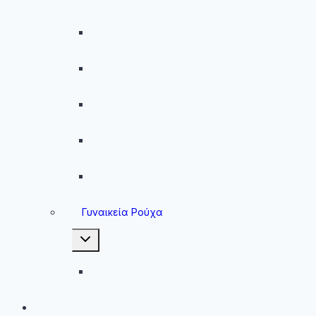
Παντελόνια
Ανδρικά Φούτερ
Ανδρικές Ζακέτες
Ανδρικές Φόρμες
Ανδρικά Μπουφάν
Γυναικεία Ρούχα
Toggle
child
menu
Γυναικεία Μπουφάν
Brands