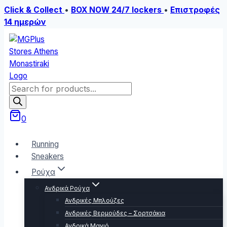
Click & Collect
•
BOX NOW 24/7 lockers
•
Επιστροφές
14 ημερών
Skip
to
content
Products
search
0
Running
Sneakers
Ρούχα
Ανδρικά Ρούχα
Ανδρικές Μπλούζες
Ανδρικές Βερμούδες – Σορτσάκια
Ανδρικά Μαγιό