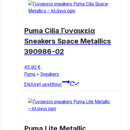
Puma Cilia Γυναικεία
Sneakers Space Metallics
390986-02
45,90
€
Puma
•
Sneakers
This
Επιλογή μεγέθους
product
has
multiple
variants.
The
options
Puma Lite Metallic
may