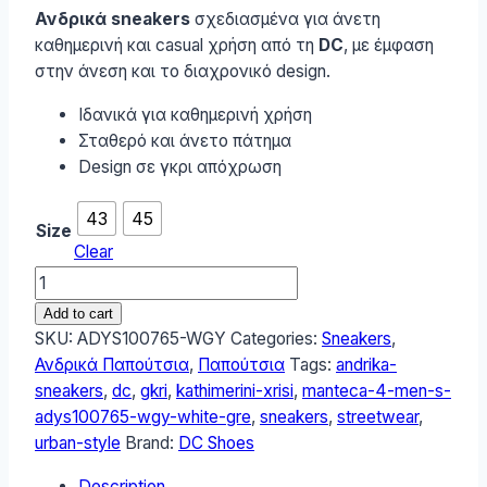
Ανδρικά sneakers
σχεδιασμένα για άνετη
καθημερινή και casual χρήση από τη
DC
, με έμφαση
στην άνεση και το διαχρονικό design.
Ιδανικά για καθημερινή χρήση
Σταθερό και άνετο πάτημα
Design σε γκρι απόχρωση
43
45
Size
Clear
DC
Manteca
Add to cart
4
SKU:
ADYS100765-WGY
Categories:
Sneakers
,
Men's
Ανδρικά Παπούτσια
,
Παπούτσια
Tags:
andrika-
Sneakers
sneakers
,
dc
,
gkri
,
kathimerini-xrisi
,
manteca-4-men-s-
White/Grey
adys100765-wgy-white-gre
,
sneakers
,
streetwear
,
ADYS100765-
urban-style
Brand:
DC Shoes
WGY
Description
quantity