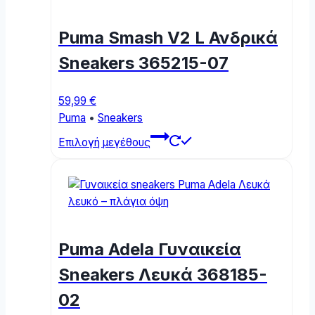
The
options
Puma Smash V2 L Ανδρικά
may
be
Sneakers 365215-07
chosen
on
59,99
€
the
Puma
•
Sneakers
product
This
page
Επιλογή μεγέθους
product
has
multiple
variants.
The
options
Puma Adela Γυναικεία
may
be
Sneakers Λευκά 368185-
chosen
02
on