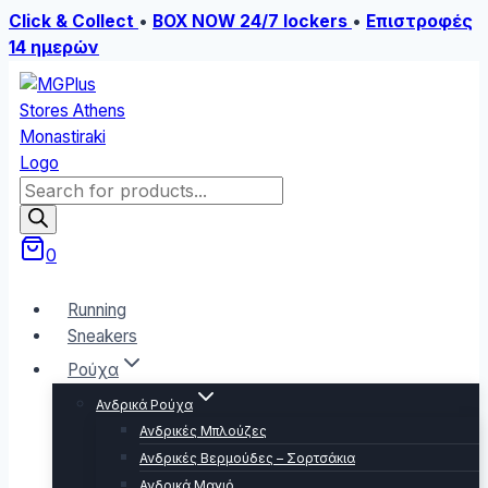
Click & Collect
•
BOX NOW 24/7 lockers
•
Επιστροφές
14 ημερών
Skip
to
content
Products
search
0
Running
Sneakers
Ρούχα
Ανδρικά Ρούχα
Ανδρικές Μπλούζες
Ανδρικές Βερμούδες – Σορτσάκια
Ανδρικά Μαγιό