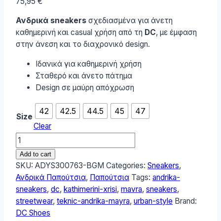
75,95
€
Ανδρικά sneakers
σχεδιασμένα για άνετη
καθημερινή και casual χρήση από τη
DC
, με έμφαση
στην άνεση και το διαχρονικό design.
Ιδανικά για καθημερινή χρήση
Σταθερό και άνετο πάτημα
Design σε μαύρη απόχρωση
42
42.5
44.5
45
47
Size
Clear
DC
Shoes
Add to cart
DC
SKU:
ADYS300763-BGM
Categories:
Sneakers
,
Teknic
Ανδρικά Παπούτσια
,
Παπούτσια
Tags:
andrika-
Ανδρικά
sneakers
,
dc
,
kathimerini-xrisi
,
mavra
,
sneakers
,
Sneakers
streetwear
,
teknic-andrika-mayra
,
urban-style
Brand:
Μαύρα
DC Shoes
ADYS300763-