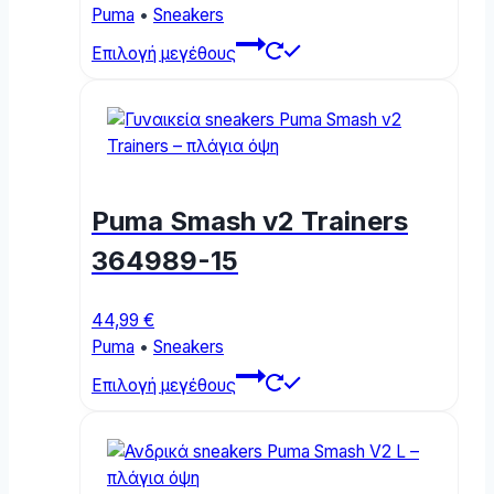
Puma
•
Sneakers
This
Επιλογή μεγέθους
product
has
multiple
variants.
The
options
Puma Smash v2 Trainers
may
be
364989-15
chosen
on
44,99
€
the
Puma
•
Sneakers
product
This
page
Επιλογή μεγέθους
product
has
multiple
variants.