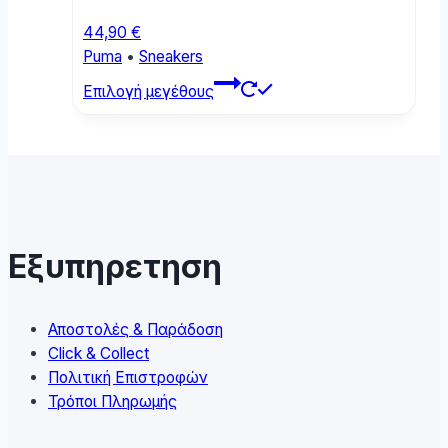
the
product
44,90
€
page
Puma
•
Sneakers
This
Επιλογή μεγέθους
product
has
multiple
variants.
The
options
may
Εξυπηρετηση
be
chosen
on
Αποστολές & Παράδοση
the
Click & Collect
product
Πολιτική Επιστροφών
page
Τρόποι Πληρωμής