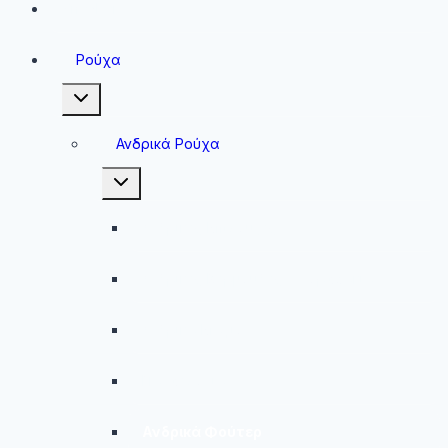
Sneakers
Ρούχα
Toggle
child
menu
Ανδρικά Ρούχα
Toggle
child
menu
Ανδρικές Μπλούζες
Ανδρικές Βερμούδες – Σορτσάκια
Ανδρικά Μαγιό
Παντελόνια
Ανδρικά Φούτερ