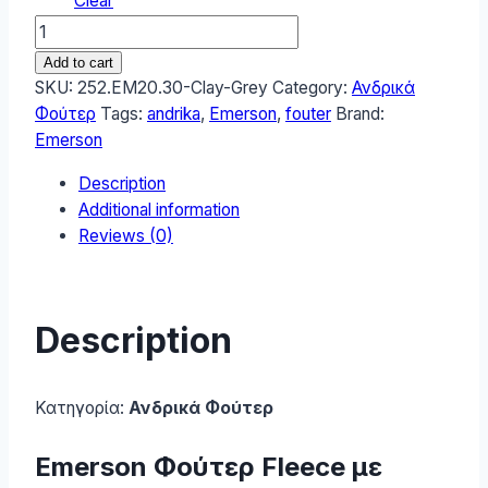
Clear
Emerson
Ανδρικό
Add to cart
Φούτερ
SKU:
252.EM20.30-Clay-Grey
Category:
Ανδρικά
252.EM20.30-
Φούτερ
Tags:
andrika
,
Emerson
,
fouter
Brand:
Clay-
Emerson
Grey
Description
quantity
Additional information
Reviews (0)
Description
Κατηγορία:
Ανδρικά Φούτερ
Emerson Φούτερ Fleece με