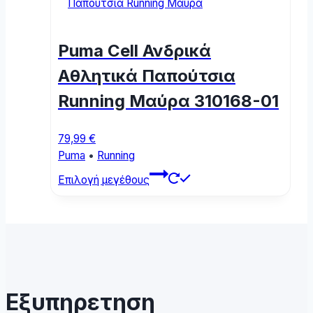
variants.
The
options
Puma Cell Ανδρικά
may
be
Αθλητικά Παπούτσια
chosen
Running Μαύρα 310168-01
on
the
product
79,99
€
page
Puma
•
Running
This
Επιλογή μεγέθους
product
has
multiple
variants.
The
options
may
Εξυπηρετηση
be