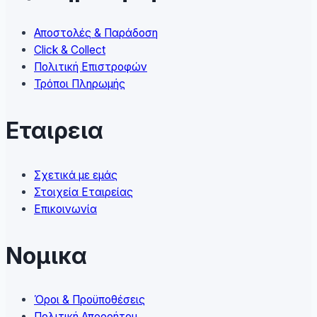
chosen
on
Αποστολές & Παράδοση
the
Click & Collect
product
Πολιτική Επιστροφών
page
Τρόποι Πληρωμής
Εταιρεια
Σχετικά με εμάς
Στοιχεία Εταιρείας
Επικοινωνία
Νομικα
Όροι & Προϋποθέσεις
Πολιτική Απορρήτου