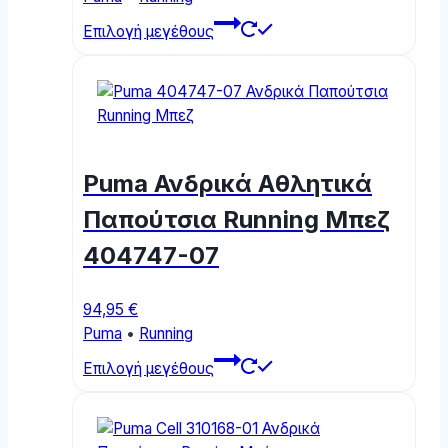
This
Επιλογή μεγέθους
product
has
multiple
variants.
The
options
Puma Ανδρικά Αθλητικά
may
be
Παπούτσια Running Μπεζ
chosen
404747-07
on
the
product
94,95
€
page
Puma
•
Running
This
Επιλογή μεγέθους
product
has
multiple