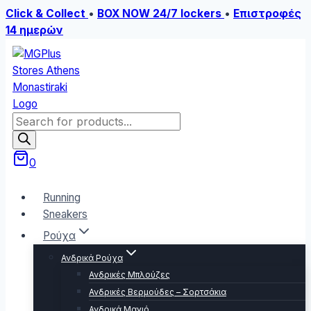
Click & Collect
•
BOX NOW 24/7 lockers
•
Επιστροφές
14 ημερών
Skip
to
content
Products
search
0
Running
Sneakers
Ρούχα
Ανδρικά Ρούχα
Ανδρικές Μπλούζες
Ανδρικές Βερμούδες – Σορτσάκια
Ανδρικά Μαγιό