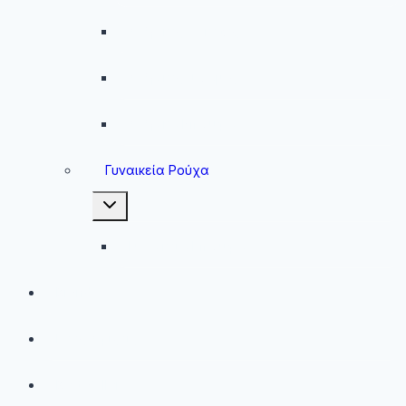
Ανδρικές Ζακέτες
Ανδρικές Φόρμες
Ανδρικά Μπουφάν
Γυναικεία Ρούχα
Toggle
child
menu
Γυναικεία Μπουφάν
Brands
Νέες Αφίξεις
Best Sellers