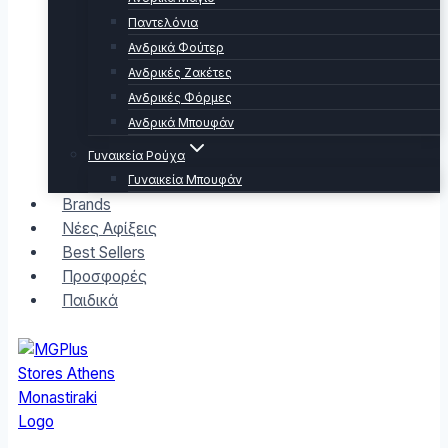
Παντελόνια
Ανδρικά Φούτερ
Ανδρικές Ζακέτες
Ανδρικές Φόρμες
Ανδρικά Μπουφάν
Γυναικεία Ρούχα
Γυναικεία Μπουφάν
Brands
Νέες Αφίξεις
Best Sellers
Προσφορές
Παιδικά