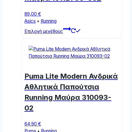
89,00
€
Asics
•
Running
This
Επιλογή μεγέθους
product
has
multiple
variants.
The
options
Puma Lite Modern Ανδρικά
may
be
Αθλητικά Παπούτσια
chosen
Running Μαύρα 310093-
on
the
02
product
page
64,90
€
Puma
•
Running