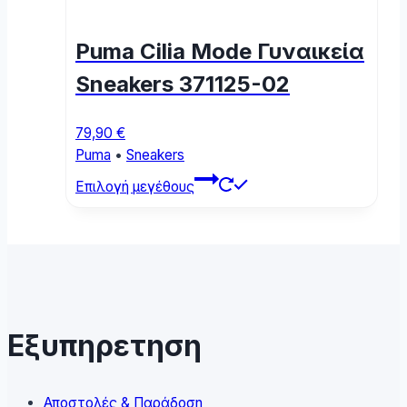
The
options
Puma Cilia Mode Γυναικεία
may
be
Sneakers 371125-02
chosen
on
79,90
€
the
Puma
•
Sneakers
product
This
page
Επιλογή μεγέθους
product
has
multiple
variants.
The
options
may
Εξυπηρετηση
be
chosen
on
Αποστολές & Παράδοση