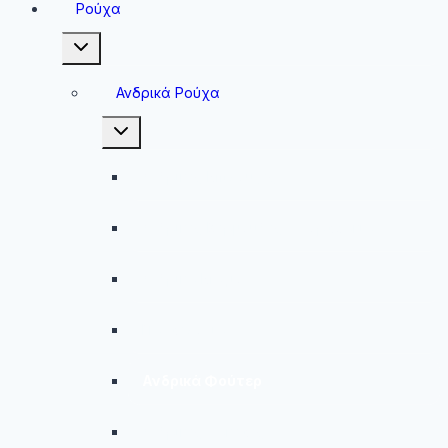
Ρούχα
Toggle
child
menu
Ανδρικά Ρούχα
Toggle
child
menu
Ανδρικές Μπλούζες
Ανδρικές Βερμούδες – Σορτσάκια
Ανδρικά Μαγιό
Παντελόνια
Ανδρικά Φούτερ
Ανδρικές Ζακέτες