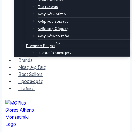
Παντελόνια
Ανδρικά Φούτερ
Ανδρικές Ζακέτες
Ανδρικές Φόρμες
Ανδρικά Μπουφάν
Γυναικεία Ρούχα
Γυναικεία Μπουφάν
Brands
Νέες Αφίξεις
Best Sellers
Προσφορές
Παιδικά