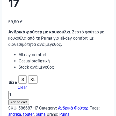
17
59,90
€
Ανδρικό φούτερ με κουκούλα
. Ζεστό φούτερ με
κουκούλα από τη
Puma
για all‑day comfort, με
διαθεσιμότητα ανά μέγεθος.
All‑day comfort
Casual αισθητική
Stock ανά μέγεθος
S
XL
Size
Clear
Puma
Ανδρικό
Add to cart
Φούτερ
SKU:
586687-17
Category:
Ανδρικά Φούτερ
Tags:
586687-
andrika
,
fouter
,
puma
Brand:
Puma