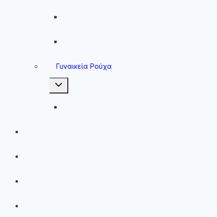
Ανδρικές Φόρμες
Ανδρικά Μπουφάν
Γυναικεία Ρούχα
Toggle
child
menu
Γυναικεία Μπουφάν
Brands
Νέες Αφίξεις
Best Sellers
Προσφορές