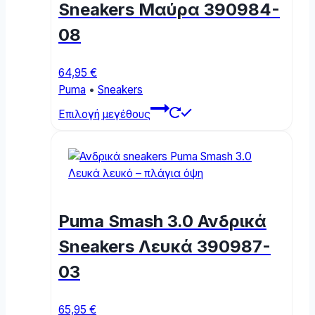
Sneakers Μαύρα 390984-
08
64,95
€
Puma
•
Sneakers
This
Επιλογή μεγέθους
product
has
multiple
variants.
The
options
Puma Smash 3.0 Ανδρικά
may
be
Sneakers Λευκά 390987-
chosen
03
on
the
product
65,95
€