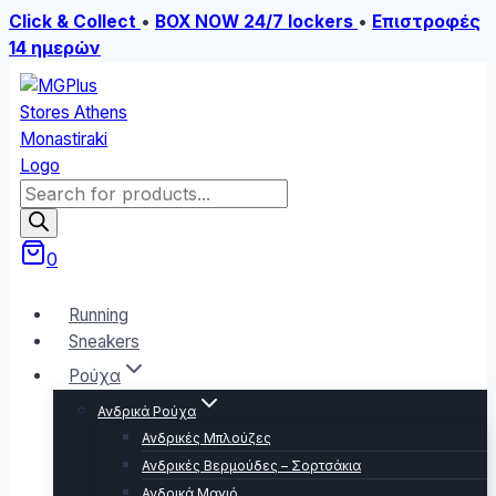
Click & Collect
•
BOX NOW 24/7 lockers
•
Επιστροφές
14 ημερών
Skip
to
content
Products
search
0
Running
Sneakers
Ρούχα
Ανδρικά Ρούχα
Ανδρικές Μπλούζες
Ανδρικές Βερμούδες – Σορτσάκια
Ανδρικά Μαγιό