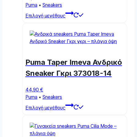
page
Puma
•
Sneakers
This
Επιλογή μεγέθους
product
has
multiple
variants.
The
options
Puma Taper Imeva Ανδρικό
may
be
Sneaker Γκρι 373018-14
chosen
on
44,90
€
the
Puma
•
Sneakers
product
This
page
Επιλογή μεγέθους
product
has
multiple
variants.