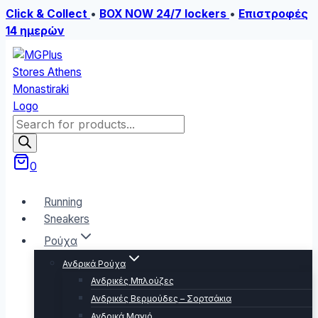
Click & Collect
•
BOX NOW 24/7 lockers
•
Επιστροφές
14 ημερών
Skip
to
content
Products
search
0
Running
Sneakers
Ρούχα
Ανδρικά Ρούχα
Ανδρικές Μπλούζες
Ανδρικές Βερμούδες – Σορτσάκια
Ανδρικά Μαγιό