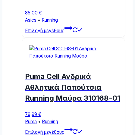
page
85,00
€
Asics
•
Running
This
Επιλογή μεγέθους
product
has
multiple
variants.
The
options
Puma Cell Ανδρικά
may
be
Αθλητικά Παπούτσια
chosen
Running Μαύρα 310168-01
on
the
product
79,99
€
page
Puma
•
Running
This
Επιλογή μεγέθους