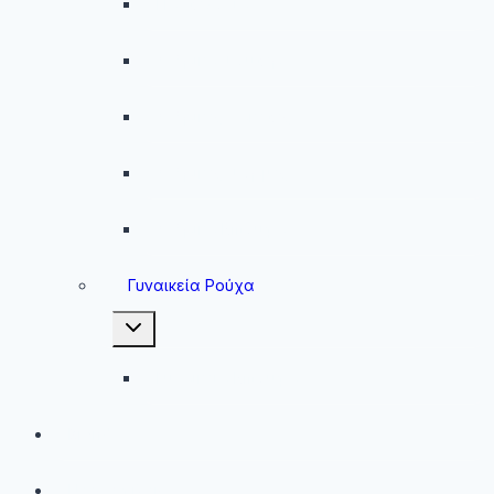
Παντελόνια
Ανδρικά Φούτερ
Ανδρικές Ζακέτες
Ανδρικές Φόρμες
Ανδρικά Μπουφάν
Γυναικεία Ρούχα
Toggle
child
menu
Γυναικεία Μπουφάν
Brands
Νέες Αφίξεις