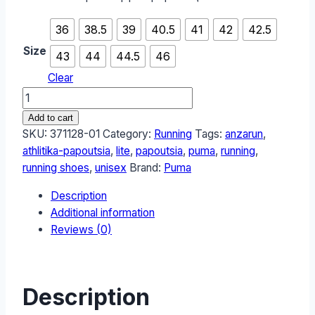
36
38.5
39
40.5
41
42
42.5
Size
43
44
44.5
46
Clear
Puma
Anzarun
Add to cart
Lite
SKU:
371128-01
Category:
Running
Tags:
anzarun
,
Ανδρικά
athlitika-papoutsia
,
lite
,
papoutsia
,
puma
,
running
,
Running
running shoes
,
unisex
Brand:
Puma
Shoes
Description
371128-
Additional information
01
Reviews (0)
quantity
Description