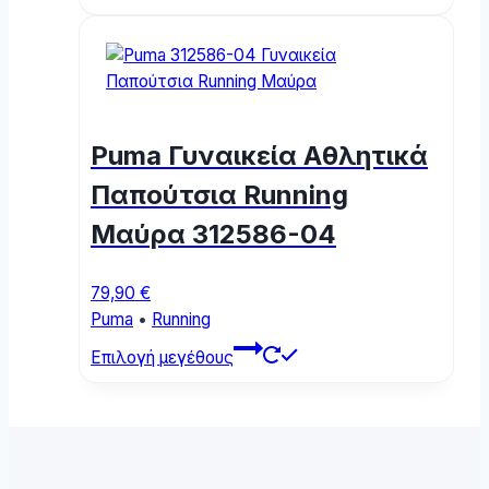
product
has
multiple
variants.
The
options
Puma Γυναικεία Αθλητικά
may
be
Παπούτσια Running
chosen
Μαύρα 312586-04
on
the
product
79,90
€
page
Puma
•
Running
This
Επιλογή μεγέθους
product
has
multiple
variants.
The