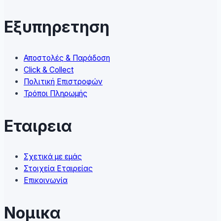
options
may
Εξυπηρετηση
be
chosen
on
Αποστολές & Παράδοση
the
Click & Collect
product
Πολιτική Επιστροφών
page
Τρόποι Πληρωμής
Εταιρεια
Σχετικά με εμάς
Στοιχεία Εταιρείας
Επικοινωνία
Νομικα