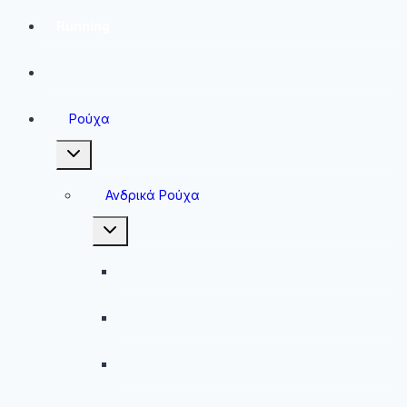
Running
Sneakers
Ρούχα
Toggle
child
menu
Ανδρικά Ρούχα
Toggle
child
menu
Ανδρικές Μπλούζες
Ανδρικές Βερμούδες – Σορτσάκια
Ανδρικά Μαγιό