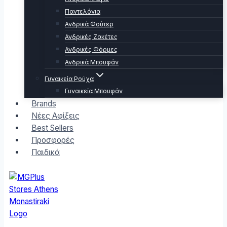
Παντελόνια
Ανδρικά Φούτερ
Ανδρικές Ζακέτες
Ανδρικές Φόρμες
Ανδρικά Μπουφάν
Γυναικεία Ρούχα
Γυναικεία Μπουφάν
Brands
Νέες Αφίξεις
Best Sellers
Προσφορές
Παιδικά