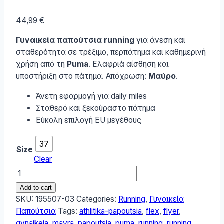
44,99
€
Γυναικεία παπούτσια running
για άνεση και
σταθερότητα σε τρέξιμο, περπάτημα και καθημερινή
χρήση από τη
Puma
. Ελαφριά αίσθηση και
υποστήριξη στο πάτημα. Απόχρωση:
Μαύρο
.
Άνετη εφαρμογή για daily miles
Σταθερό και ξεκούραστο πάτημα
Εύκολη επιλογή EU μεγέθους
37
Size
Clear
Puma
Flyer
Add to cart
Flex
SKU:
195507-03
Categories:
Running
,
Γυναικεία
Γυναικεία
Παπούτσια
Tags:
athlitika-papoutsia
,
flex
,
flyer
,
Αθλητικά
gynaikeia
,
mavra
,
papoutsia
,
puma
,
running
,
running