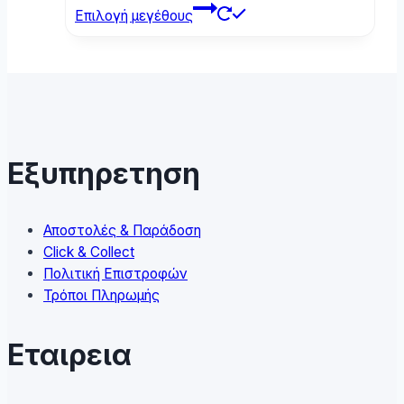
This
Επιλογή μεγέθους
product
has
multiple
variants.
The
options
may
Εξυπηρετηση
be
chosen
on
Αποστολές & Παράδοση
the
Click & Collect
product
Πολιτική Επιστροφών
page
Τρόποι Πληρωμής
Εταιρεια