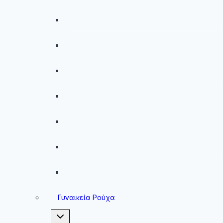
Ανδρικές Βερμούδες – Σορτσάκια
Ανδρικά Μαγιό
Παντελόνια
Ανδρικά Φούτερ
Ανδρικές Ζακέτες
Ανδρικές Φόρμες
Ανδρικά Μπουφάν
Γυναικεία Ρούχα
Toggle
child