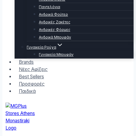
Παντελόνια
Ανδρικά Φούτερ
Ανδρικές Ζακέτες
Ανδρικές Φόρμες
Ανδρικά Μπουφάν
Γυναικεία Ρούχα
Γυναικεία Μπουφάν
Brands
Νέες Αφίξεις
Best Sellers
Προσφορές
Παιδικά