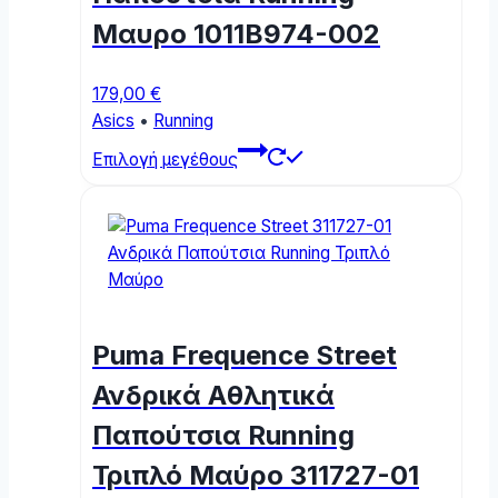
the
Μαυρο 1011B974-002
product
page
179,00
€
Asics
•
Running
This
Επιλογή μεγέθους
product
has
multiple
variants.
The
options
may
Puma Frequence Street
be
chosen
Ανδρικά Αθλητικά
on
Παπούτσια Running
the
product
Τριπλό Μαύρο 311727-01
page