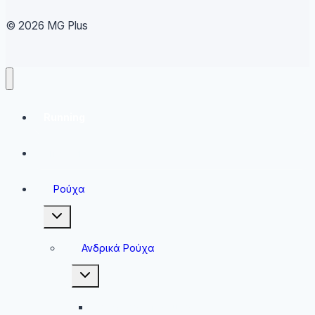
© 2026 MG Plus
Running
Sneakers
Ρούχα
Toggle
child
menu
Ανδρικά Ρούχα
Toggle
child
menu
Ανδρικές Μπλούζες