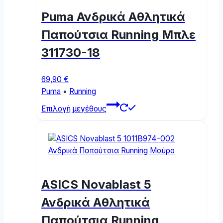
Puma Ανδρικά Αθλητικά
Παπούτσια Running Μπλε
311730-18
69,90
€
Puma
•
Running
This
Επιλογή μεγέθους
product
has
multiple
variants.
The
options
ASICS Novablast 5
may
be
Ανδρικά Αθλητικά
chosen
Παπούτσια Running
on