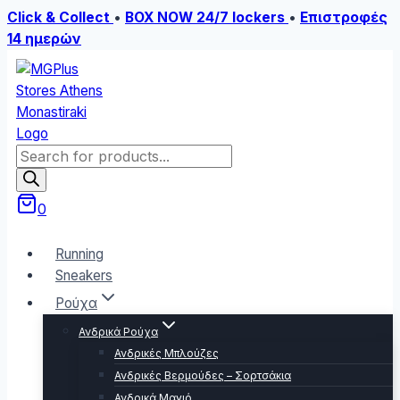
Click & Collect
•
BOX NOW 24/7 lockers
•
Επιστροφές
14 ημερών
Skip
to
content
Products
search
0
Running
Sneakers
Ρούχα
Ανδρικά Ρούχα
Ανδρικές Μπλούζες
Ανδρικές Βερμούδες – Σορτσάκια
Ανδρικά Μαγιό