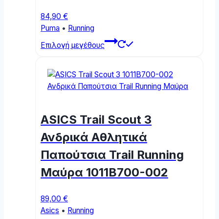
84,90
€
Puma
•
Running
This
Επιλογή μεγέθους
product
has
multiple
variants.
The
options
ASICS Trail Scout 3
may
be
Ανδρικά Αθλητικά
chosen
Παπούτσια Trail Running
on
the
Μαύρα 1011B700-002
product
page
89,00
€
Asics
•
Running