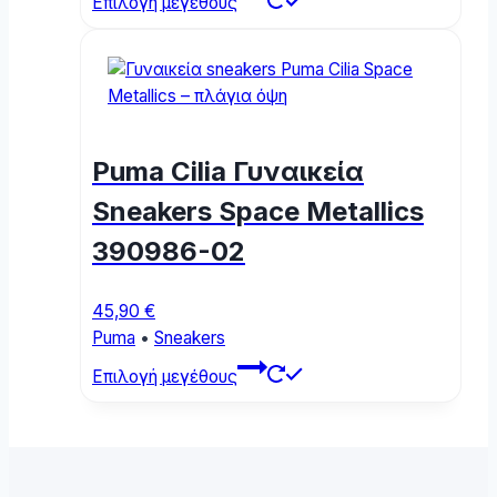
Επιλογή μεγέθους
product
has
multiple
variants.
The
options
Puma Cilia Γυναικεία
may
be
Sneakers Space Metallics
chosen
390986-02
on
the
product
45,90
€
page
Puma
•
Sneakers
This
Επιλογή μεγέθους
product
has
multiple
variants.
The