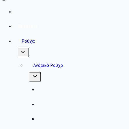
Running
Sneakers
Ρούχα
Toggle
child
menu
Ανδρικά Ρούχα
Toggle
child
menu
Ανδρικές Μπλούζες
Ανδρικές Βερμούδες – Σορτσάκια
Ανδρικά Μαγιό