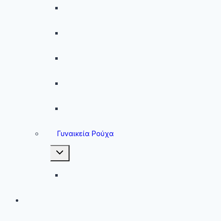
Παντελόνια
Ανδρικά Φούτερ
Ανδρικές Ζακέτες
Ανδρικές Φόρμες
Ανδρικά Μπουφάν
Γυναικεία Ρούχα
Toggle
child
menu
Γυναικεία Μπουφάν
Brands