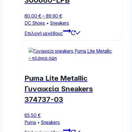
300660-LPB
be
chosen
Price
80,00
€
–
89,90
€
on
range:
DC Shoes
•
Sneakers
the
80,00 €
This
product
Επιλογή μεγέθους
through
product
page
89,90 €
has
multiple
variants.
The
options
Puma Lite Metallic
may
be
Γυναικεία Sneakers
chosen
374737-03
on
the
product
65,50
€
page
Puma
•
Sneakers
This