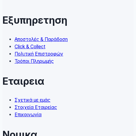
options
may
Εξυπηρετηση
be
chosen
on
Αποστολές & Παράδοση
the
Click & Collect
product
Πολιτική Επιστροφών
page
Τρόποι Πληρωμής
Εταιρεια
Σχετικά με εμάς
Στοιχεία Εταιρείας
Επικοινωνία
Νομικα