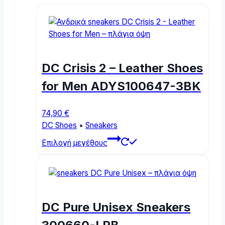
DC Crisis 2 – Leather Shoes
for Men ADYS100647-3BK
74,90
€
DC Shoes
•
Sneakers
This
Επιλογή μεγέθους
product
has
multiple
variants.
The
DC Pure Unisex Sneakers
options
may