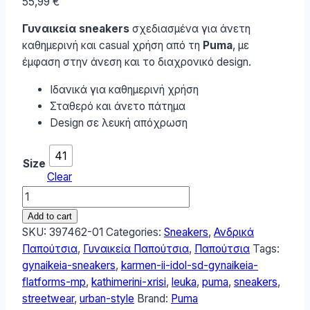
55,99
€
Γυναικεία sneakers
σχεδιασμένα για άνετη
καθημερινή και casual χρήση από τη
Puma
, με
έμφαση στην άνεση και το διαχρονικό design.
Ιδανικά για καθημερινή χρήση
Σταθερό και άνετο πάτημα
Design σε λευκή απόχρωση
41
Size
Clear
Puma
Karmen
Add to cart
Ii
SKU:
397462-01
Categories:
Sneakers
,
Ανδρικά
Idol
Παπούτσια
,
Γυναικεία Παπούτσια
,
Παπούτσια
Tags:
Sd
gynaikeia-sneakers
,
karmen-ii-idol-sd-gynaikeia-
Γυναικεία
flatforms-mp
,
kathimerini-xrisi
,
leuka
,
puma
,
sneakers
,
Flatforms
streetwear
,
urban-style
Brand:
Puma
Sneakers