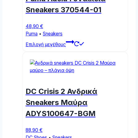
be
Sneakers 370544-01
chosen
on
48,90
€
the
Puma
•
Sneakers
product
This
page
Επιλογή μεγέθους
product
has
multiple
variants.
The
options
DC Crisis 2 Ανδρικά
may
be
Sneakers Μαύρα
chosen
ADYS100647-BGM
on
the
product
88,90
€
page
DC Shoes
•
Sneakers