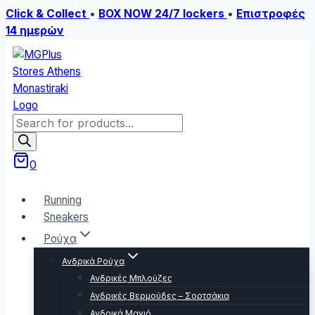
Click & Collect
•
BOX NOW 24/7 lockers
•
Επιστροφές
14 ημερών
Skip
to
content
Products
search
0
Running
Sneakers
Ρούχα
Ανδρικά Ρούχα
Ανδρικές Μπλούζες
Ανδρικές Βερμούδες – Σορτσάκια
Ανδρικά Μαγιό