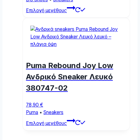
This
Επιλογή μεγέθους
product
has
multiple
variants.
The
options
may
Puma Rebound Joy Low
be
chosen
Ανδρικό Sneaker Λευκό
on
380747-02
the
product
page
78,90
€
Puma
•
Sneakers
This
Επιλογή μεγέθους
product
has