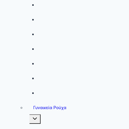
Ανδρικές Βερμούδες – Σορτσάκια
Ανδρικά Μαγιό
Παντελόνια
Ανδρικά Φούτερ
Ανδρικές Ζακέτες
Ανδρικές Φόρμες
Ανδρικά Μπουφάν
Γυναικεία Ρούχα
Toggle
child
menu