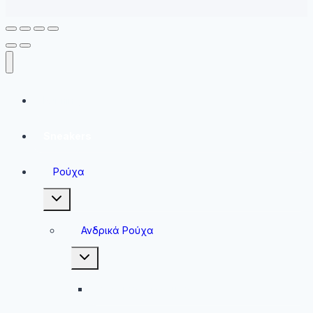
Running
Sneakers
Ρούχα
Toggle
child
menu
Ανδρικά Ρούχα
Toggle
child
menu
Ανδρικές Μπλούζες