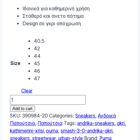
Ιδανικά για καθημερινή χρήση
Σταθερό και άνετο πάτημα
Design σε γκρι απόχρωση
40.5
42
44
Size
45
46
47
Clear
Puma
Smash
Add to cart
3.0
SKU:
390984-20
Categories:
Sneakers
,
Ανδρικά
Ανδρικά
Παπούτσια
,
Παπούτσια
Tags:
andrika-sneakers
,
gkri
,
Sneakers
kathimerini-xrisi
,
puma
,
smash-3-0-andrika-gkri
,
Γκρι
sneakers
,
streetwear
,
urban-style
Brand:
Puma