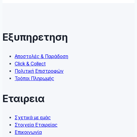
multiple
variants.
The
options
may
Εξυπηρετηση
be
chosen
on
Αποστολές & Παράδοση
the
Click & Collect
product
Πολιτική Επιστροφών
page
Τρόποι Πληρωμής
Εταιρεια
Σχετικά με εμάς
Στοιχεία Εταιρείας
Επικοινωνία