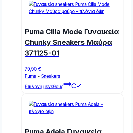
Puma Cilia Mode Γυναικεία
Chunky Sneakers Μαύρα
371125-01
79,90
€
Puma
•
Sneakers
This
Επιλογή μεγέθους
product
has
multiple
variants.
The
options
Puma Adela Γυναικεία
may