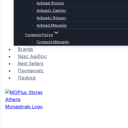
Ανδρικά Φούτερ
Ανδρικές Ζακέτες
Ανδρικές Φόρμες
Ανδρικά Μπουφάν
Γυναικεία Ρούχα
Γυναικεία Μπουφάν
Brands
Νέες Αφίξεις
Best Sellers
Προσφορές
Παιδικά