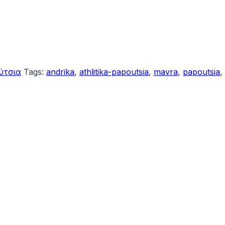
ύτσια
Tags:
andrika
,
athlitika-papoutsia
,
mavra
,
papoutsia
,