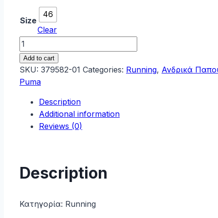
46
Size
Clear
Puma
Softride
Add to cart
Ανδρικά
SKU:
379582-01
Categories:
Running
,
Ανδρικά Παπο
Αθλητικά
Puma
Παπούτσια
Description
Running
Additional information
Μαύρα
Reviews (0)
379582-
01
quantity
Description
Κατηγορία:
Running