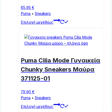
the
product
65,95
€
page
Puma
•
Sneakers
This
Επιλογή μεγέθους
product
has
multiple
variants.
The
options
Puma Cilia Mode Γυναικεία
may
be
Chunky Sneakers Μαύρα
chosen
371125-01
on
the
product
79,90
€
page
Puma
•
Sneakers
This
Επιλογή μεγέθους
product