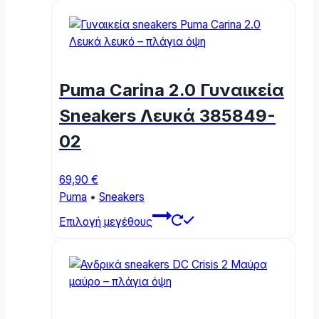
Puma Carina 2.0 Γυναικεία
Sneakers Λευκά 385849-
02
69,90
€
Puma
•
Sneakers
This
Επιλογή μεγέθους
product
has
multiple
variants.
The
options