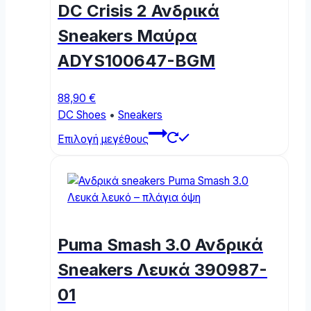
DC Crisis 2 Ανδρικά
may
be
Sneakers Μαύρα
chosen
ADYS100647-BGM
on
the
product
88,90
€
page
DC Shoes
•
Sneakers
This
Επιλογή μεγέθους
product
has
multiple
variants.
The
options
Puma Smash 3.0 Ανδρικά
may
be
Sneakers Λευκά 390987-
chosen
01
on