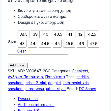
στην άνεση και το διαχρονικό design.
89,90 €
Ιδανικά για καθημερινή χρήση
Σταθερό και άνετο πάτημα
Design σε γκρι απόχρωση
38.5
39
40
40.5
41
42
42.5
Size
43
44
44.5
45
45.5
46
47.5
Clear
DC
Shoes
Add to cart
DC
SKU:
ADYS100647-2GG
Categories:
Sneakers
,
Crisis
Ανδρικά Παπούτσια
,
Παπούτσια
Tags:
andrika-
2
sneakers
,
crisis-2-gkri
,
dc
,
gkri
,
kathimerini-xrisi
,
Sneakers
sneakers
,
streetwear
,
urban-style
Brand:
DC Shoes
Γκρι
Description
ADYS100647-
Additional information
2GG
Reviews (0)
quantity