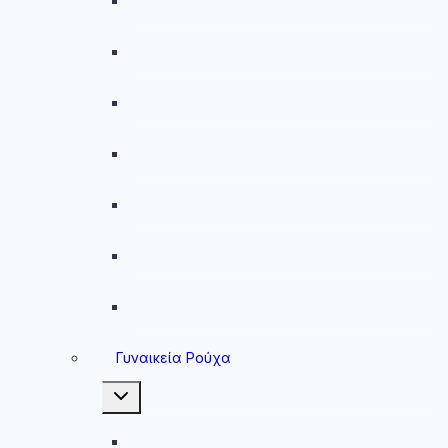
Ανδρικές Βερμούδες – Σορτσάκια
Ανδρικά Μαγιό
Παντελόνια
Ανδρικά Φούτερ
Ανδρικές Ζακέτες
Ανδρικές Φόρμες
Ανδρικά Μπουφάν
Γυναικεία Ρούχα
Toggle
child
menu
Γυναικεία Μπουφάν