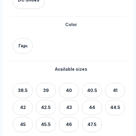
Color
Γκρι
Available sizes
38.5
39
40
40.5
41
42
42.5
43
44
44.5
45
45.5
46
47.5