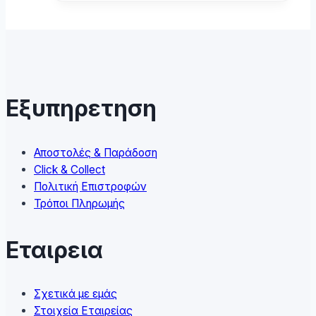
has
multiple
variants.
The
options
may
Εξυπηρετηση
be
chosen
on
Αποστολές & Παράδοση
the
Click & Collect
product
Πολιτική Επιστροφών
page
Τρόποι Πληρωμής
Εταιρεια
Σχετικά με εμάς
Στοιχεία Εταιρείας