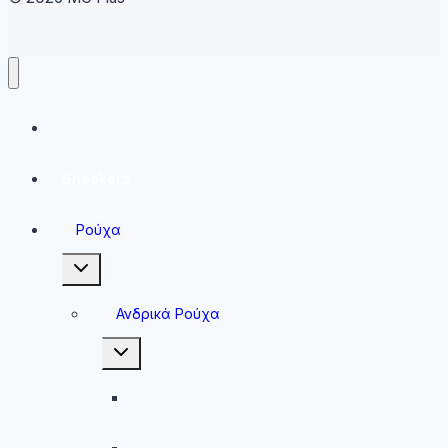
Running
Sneakers
Ρούχα
Toggle
child
menu
Ανδρικά Ρούχα
Toggle
child
menu
Ανδρικές Μπλούζες