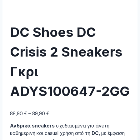
DC Shoes DC
Crisis 2 Sneakers
Γκρι
ADYS100647-2GG
Price
88,90
€
–
89,90
€
range:
Ανδρικά sneakers
σχεδιασμένα για άνετη
88,90 €
καθημερινή και casual χρήση από τη
DC
, με έμφαση
through