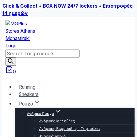
Click & Collect
•
BOX NOW 24/7 lockers
•
Επιστροφές
14 ημερών
Skip
to
content
Products
search
0
Running
Sneakers
Ρούχα
Ανδρικά Ρούχα
Ανδρικές Μπλούζες
Ανδρικές Βερμούδες – Σορτσάκια
Ανδρικά Μαγιό