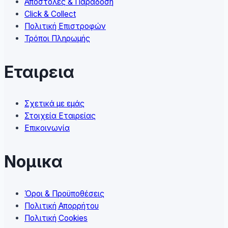
Αποστολές & Παράδοση
the
Click & Collect
product
Πολιτική Επιστροφών
page
Τρόποι Πληρωμής
Εταιρεια
Σχετικά με εμάς
Στοιχεία Εταιρείας
Επικοινωνία
Νομικα
Όροι & Προϋποθέσεις
Πολιτική Απορρήτου
Πολιτική Cookies