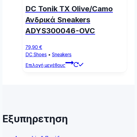
options
DC Tonik TX Olive/Camo
may
be
Ανδρικά Sneakers
chosen
ADYS300046-OVC
on
the
product
79,90
€
page
DC Shoes
•
Sneakers
This
Επιλογή μεγέθους
product
has
multiple
variants.
The
options
may
Εξυπηρετηση
be
chosen
on