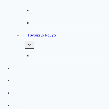
Ανδρικές Φόρμες
Ανδρικά Μπουφάν
Γυναικεία Ρούχα
Toggle
child
menu
Γυναικεία Μπουφάν
Brands
Νέες Αφίξεις
Best Sellers
Προσφορές