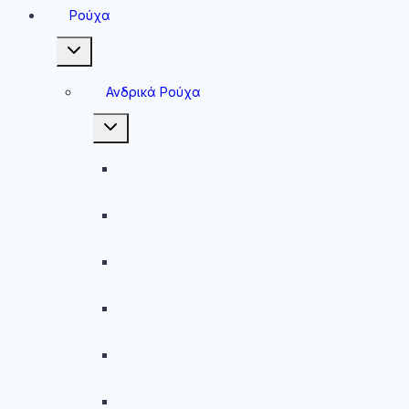
Ρούχα
Toggle
child
menu
Ανδρικά Ρούχα
Toggle
child
menu
Ανδρικές Μπλούζες
Ανδρικές Βερμούδες – Σορτσάκια
Ανδρικά Μαγιό
Παντελόνια
Ανδρικά Φούτερ
Ανδρικές Ζακέτες