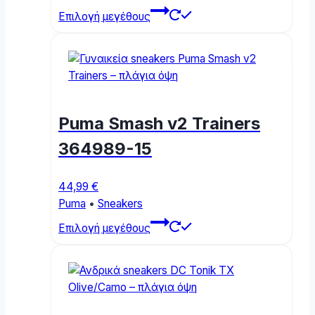
This
Επιλογή μεγέθους
product
has
multiple
variants.
The
options
Puma Smash v2 Trainers
may
be
364989-15
chosen
on
44,99
€
the
Puma
•
Sneakers
product
This
page
Επιλογή μεγέθους
product
has
multiple
variants.
The