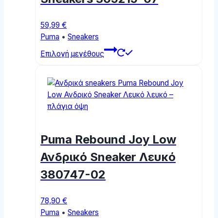
59,99
€
Puma
•
Sneakers
This
Επιλογή μεγέθους
product
has
multiple
variants.
The
options
may
Puma Rebound Joy Low
be
chosen
Ανδρικό Sneaker Λευκό
on
380747-02
the
product
page
78,90
€
Puma
•
Sneakers