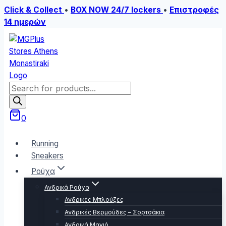
Click & Collect
•
BOX NOW 24/7 lockers
•
Επιστροφές
14 ημερών
Skip
to
content
Products
search
0
Running
Sneakers
Ρούχα
Ανδρικά Ρούχα
Ανδρικές Μπλούζες
Ανδρικές Βερμούδες – Σορτσάκια
Ανδρικά Μαγιό