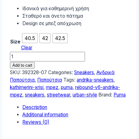
Ιδανικά για καθημερινή χρήση
Σταθερό και άνετο πάτημα
Design σε μπεζ απόχρωση
40.5
42
42.5
Size
Clear
Puma
Rebound
Add to cart
V6
SKU:
392328-07
Categories:
Sneakers
,
Ανδρικά
Ανδρικά
Παπούτσια
,
Παπούτσια
Tags:
andrika-sneakers
,
Sneakers
kathimerini-xrisi
,
mpez
,
puma
,
rebound-v6-andrika-
Μπεζ
mpez
,
sneakers
,
streetwear
,
urban-style
Brand:
Puma
392328-
Description
07
Additional information
quantity
Reviews (0)